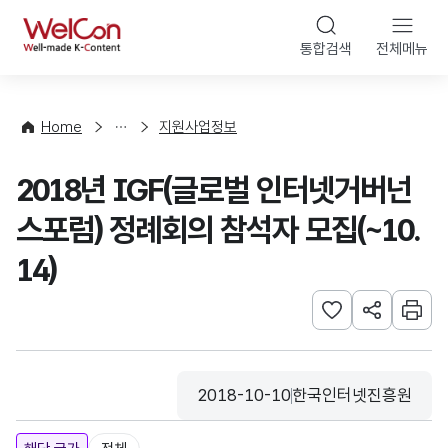
본문 바로가기
WelCon
통합검색
전체메뉴
행
사
·
사
Home
지원사업정보
업
신
2018년 IGF(글로벌 인터넷거버넌
청
스포럼) 정례회의 참석자 모집(~10.
14)
관심사 등록하기
URL 공유하
인쇄
2018-10-10
한국인터넷진흥원
등록일
수집기관