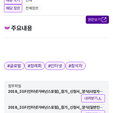
해당 국가
전체
해당 장르
전체장르
원문보기
주요내용
태그
#
글로벌
#
정례회
#
인터넷
#
참석자
첨부파일
2018_IGF(인터넷거버넌스포럼)_참가_신청서_양식(사업자
용).hwp
내려받기
2018_IGF(인터넷거버넌스포럼)_참가_신청서_양식(일반인