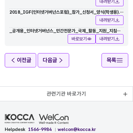
용).hwp
내려받기
2018_IGF(인터넷거버넌스포럼)_참가_신청서_양식(학생용).h
wp
내려받기
_공개용_인터넷거버넌스_민간전문가_국제_활동_지원_지침서_
20180820.pdf
바로보기
내려받기
이전글
다음글
목록
관련기관 바로가기
Helpdesk
1566-9984
welcon@kocca.kr