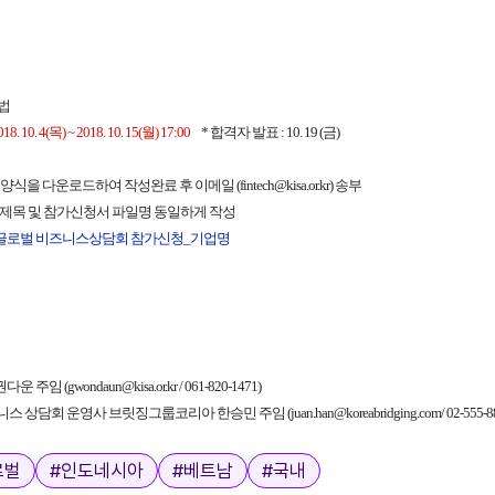
방법
018. 10. 4(목) ~ 2018. 10. 15(월) 17:00
* 합격자 발표 : 10. 19 (금)
 양식을 다운로드하여 작성완료 후 이메일 (
fintech@kisa.or.kr
) 송부
일 제목 및 참가신청서 파일명 동일하게 작성
크 글로벌 비즈니스상담회 참가신청_기업명
다운 주임 (
gwondaun@kisa.or.kr
/ 061-820-1471)
니스 상담회 운영사 브릿징그룹코리아 한승민 주임 (
juan.han@koreabridging.com/
02-555
로벌
#
인도네시아
#
베트남
#
국내