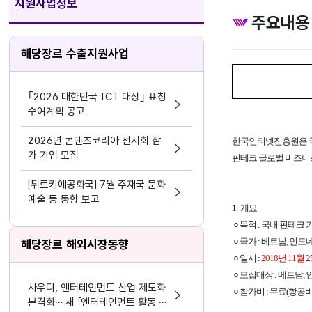
지원사업정보
주요내용
해당장르 수출지원사업
｢2026 대한민국 ICT 대상｣ 표창
수여계획 공고
2026년 콘텐츠코리아 전시회 참
한국인터넷진흥원은 국
가 기업 모집
핀테크 글로벌 비즈니스
[튀르키예공화국] 7월 주재국 문화
예술 등 동향 보고
1. 개요
○ 목적 : 국내 핀테
○ 국가 : 베트남, 인
해당장르 해외시장동향
○ 일시 :
2018년 11월 2
○ 모집대상 : 베트남,
사우디, 엔터테인먼트 산업 제도화
○ 참가비 : 무료(항공
본격화… 새 「엔터테인먼트 활동 및