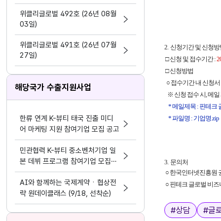
지원 활동법」 제정
위클리글로벌 492호 (26년 08월
03일)
위클리글로벌 491호 (26년 07월
2. 신청기간 및 신청
27일)
□ 신청 및 접수기간 :
2
□ 신청방법
○ 접수기간 내 신청서
해당국가 수출지원사업
※ 신청 접수 시, 메
* 메일제목 : 핀테
한류 연계 K-뷰티 태국 진출 미디
* 파일명 : 기업명.zip
어 마케팅 지원 참여기업 모집 공고
민관협력 K-뷰티 중소벤처기업 일
본 데뷔 프로그램 참여기업 모집공
3. 문의처
고
○
한국인터넷진흥원 권
AI와 함께하는 국제계약ㆍ협상전
○
핀테크 글로벌 비즈
략 원데이클래스 (9/18, 선착순)
태그
#
상담
#
글