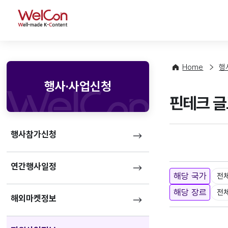
WelCon
Home
행
행사·사업신청
핀테크 글
행사참가신청
연간행사일정
해당 국가
전
해당 장르
전
해외마켓정보