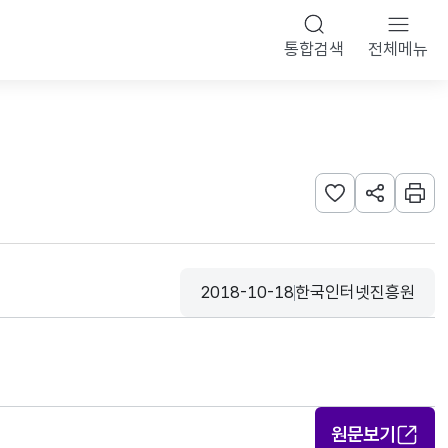
통합검색
전체메뉴
관심사 등록하기
URL 공유하
인쇄
2018-10-18
한국인터넷진흥원
등록일
수집기관
원문보기