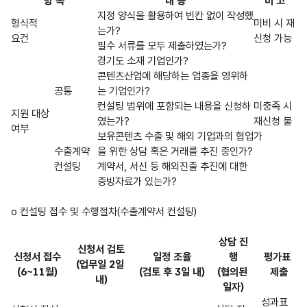
항 목
내 용
비 고
지정 양식을 활용하여 빈칸 없이 작성했
형식적
미비 시 재
는가?
요건
신청 가능
필수 서류를 모두 제출하였는가?
경기도 소재 기업인가?
콘텐츠산업에 해당하는 업종을 영위하
공통
는 기업인가?
컨설팅 범위에 포함되는 내용을 신청하
미충족 시
지원 대상
였는가?
재신청 불
여부
보유콘텐츠 수출 및 해외 기업과의 협업
가
수출계약
을 위한 상담 혹은 거래를 추진 중인가?
컨설팅
계약서, 서신 등 해외진출 추진에 대한 
증빙자료가 있는가?
o 컨설팅 접수 및 수행절차(수출계약서 컨설팅)

상담 진
신청서 검토
신청서 접수
일정 조율
행
평가표 
(업무일 2일 
(6~11월)
(검토 후 3일 내)
(협의된 
제출
내)
일자)
성과표 