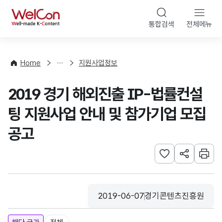
본문 바로가기
WelCon
통합검색
전체메뉴
행
사
·
사
Home
지원사업정보
업
신
2019 경기 해외진출 IP-법률컨설
청
팅 지원사업 안내 및 참가기업 모집
공고
관심사 등록하기
URL 공유하
인쇄
2019-06-07
경기콘텐츠진흥원
등록일
수집기관