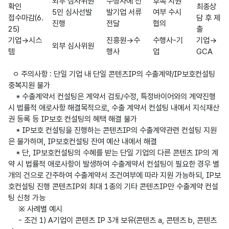
외부 심사위원 
수행사에 선
후속 지원 
확인
최종상
5인 심사선발 
발기업 서류 
여부 수시 
접수마감(6.
담 후 제
진행
전달
협의
25)
출
기업→시스
진흥원→수
수행사-기
기업→
외부 심사위원
템
행사
업
GCA
  ㅇ 주의사항 : 단일 기업 내 단일 콘텐츠IP의 수출계약/IP보호컨설팅 
중복지원 불가

    * 수출계약서 컨설팅은 계약서 검토/수정, 특정바이어와의 계약진행 
시 법률적 애로사항 해결목적으로, 수출 계약서 컨설팅 내에서 지식재산
권 등록 등 IP보호 컨설팅의 혜택 해결 불가

    * IP보호 컨설팅을 진행하는 콘텐츠IP의 수출계약관련 컨설팅 지원
은 불가하며, IP보호컨설팅 잔여 예산 내에서 해결

    * 단, IP보호컨설팅의 수혜를 받는 단일 기업의 다른 콘텐츠 IP의 계
약 시 법률적 애로사항이 발생하여 수출계약서 컨설팅이 필요한 경우 별
개의 건으로 간주하여 수출계약서 조건여부에 따라 지원 가능하되, IP보
호컨설팅 진행 콘텐츠IP외 최대 1종의 기타 콘텐츠IP만 수출계약 컨설
팅 신청 가능

     ※ 사례별 예시

     - 조건 1) A기업이 콘텐츠 IP 3개 보유(콘텐츠 a, 콘텐츠 b, 콘텐츠 