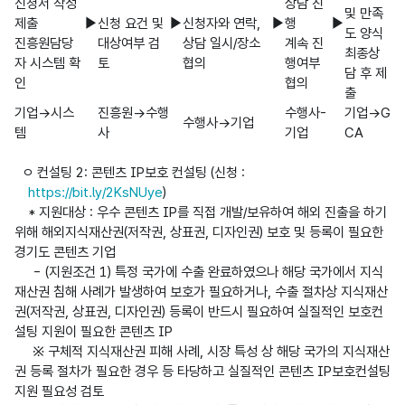
신청서 작성
상담 진
및 만족
제출
▶
신청 요건 및 
▶
신청자와 연락, 
▶
행
▶
도 양식
진흥원담당
대상여부 검
상담 일시/장소
계속 진
최종상
자 시스템 확
토
협의
행여부 
담 후 제
인
협의
출
기업→시스
진흥원→수행
수행사-
기업→G
수행사→기업
템
사
기업
CA
  ㅇ 컨설팅 2: 콘텐츠 IP보호 컨설팅 (신청 : 
https://bit.ly/2KsNUye
)

    * 지원대상 : 우수 콘텐츠 IP를 직접 개발/보유하여 해외 진출을 하기 
위해 해외지식재산권(저작권, 상표권, 디자인권) 보호 및 등록이 필요한 
경기도 콘텐츠 기업

     - (지원조건 1) 특정 국가에 수출 완료하였으나 해당 국가에서 지식
재산권 침해 사례가 발생하여 보호가 필요하거나, 수출 절차상 지식재산
권(저작권, 상표권, 디자인권) 등록이 반드시 필요하여 실질적인 보호컨
설팅 지원이 필요한 콘텐츠 IP

     ※ 구체적 지식재산권 피해 사례, 시장 특성 상 해당 국가의 지식재산
권 등록 절차가 필요한 경우 등 타당하고 실질적인 콘텐츠 IP보호컨설팅 
지원 필요성 검토 
