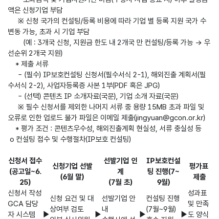
액은 신청기업 부담

     ※ 신청 국가의 컨설팅/등록 비용에 따라 기업 별 등록 지원 국가 수 
변동 가능, 초과 시 기업 부담

        (예 : 3개국 신청, 지원금 한도 내 2개국 만 컨설팅/등록 가능 → 우
선순위 2개국 지원)

    * 제출 서류

     - (필수) IP보호컨설팅 신청서(필수서식 2-1), 해외진출 계획서(필
수서식 2-2), 사업자등록증 사본 1부(PDF 혹은 JPG)

     - (선택) 콘텐츠 IP 소개자료(국문), 기업 소개 자료(국문)

     ※ 필수 신청서를 제외한 나머지 서류 중 용량 15MB 초과 파일 및 
오류로 인한 업로드 불가 파일은 이메일 제출(jingyuan@gcon.or.kr)   

    * 평가 조건 : 콘텐츠우수성, 해외진출계획 현실성, 서류 충실성 등

 o 컨설팅 접수 및 수행절차(IP보호 컨설팅)

신청서 접수
선발기업 인
IP보호컨설
신청기업 선발
평가표 
(공고일~6.
계
팅 진행(7~
(6월 말)
제출
25)
(7월 초)
9월)
신청서 작성
성과표 
신청 요건 및 대
선발기업 안
컨설팅 진행
GCA 담당
및 만족
상여부 검토
내
(7월~9월)
자 시스템 
▶
▶
▶
▶
도 양식