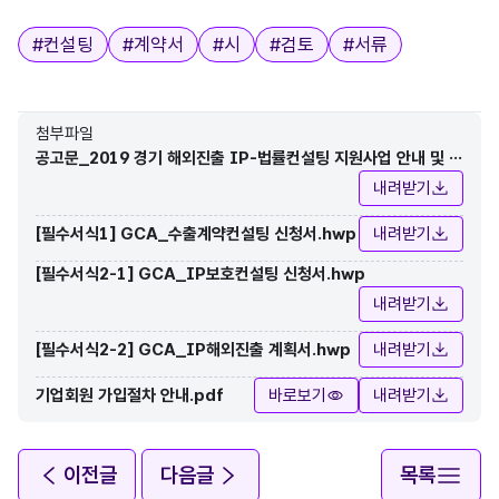
태그
#
컨설팅
#
계약서
#
시
#
검토
#
서류
첨부파일
공고문_2019 경기 해외진출 IP-법률컨설팅 지원사업 안내 및 참
가기업 모집.hwp
내려받기
[필수서식1] GCA_수출계약컨설팅 신청서.hwp
내려받기
[필수서식2-1] GCA_IP보호컨설팅 신청서.hwp
내려받기
[필수서식2-2] GCA_IP해외진출 계획서.hwp
내려받기
기업회원 가입절차 안내.pdf
바로보기
내려받기
이전글
다음글
목록