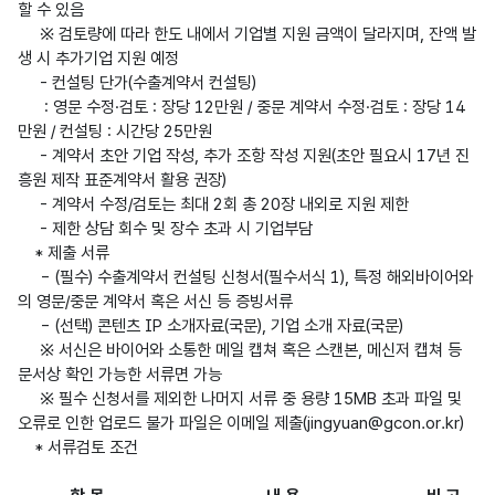
할 수 있음

     ※ 검토량에 따라 한도 내에서 기업별 지원 금액이 달라지며, 잔액 발
생 시 추가기업 지원 예정

     - 컨설팅 단가(수출계약서 컨설팅)

      : 영문 수정·검토 : 장당 12만원 / 중문 계약서 수정·검토 : 장당 14
만원 / 컨설팅 : 시간당 25만원

     - 계약서 초안 기업 작성, 추가 조항 작성 지원(초안 필요시 17년 진
흥원 제작 표준계약서 활용 권장)

     - 계약서 수정/검토는 최대 2회 총 20장 내외로 지원 제한

     - 제한 상담 회수 및 장수 초과 시 기업부담

    * 제출 서류

     - (필수) 수출계약서 컨설팅 신청서(필수서식 1), 특정 해외바이어와
의 영문/중문 계약서 혹은 서신 등 증빙서류

     - (선택) 콘텐츠 IP 소개자료(국문), 기업 소개 자료(국문)

     ※ 서신은 바이어와 소통한 메일 캡쳐 혹은 스캔본, 메신저 캡쳐 등 
문서상 확인 가능한 서류면 가능

     ※ 필수 신청서를 제외한 나머지 서류 중 용량 15MB 초과 파일 및 
오류로 인한 업로드 불가 파일은 이메일 제출(jingyuan@gcon.or.kr)   

    * 서류검토 조건
