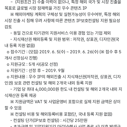
     -  (지원조건 2) 수출 이력이 없으나, 특정 해외 국가 및 시장 진출을 
목표로 글로벌 시장 잠재력을 가진 우수 콘텐츠 IP

     ※ 해외마케팅 계획의 구체성 및 실현가능성이 우수여부, 특정 해외
시장 진출 시 침해 우려 사항에 따른 콘텐츠 IP보호컨설팅 지원 필요성 
검토

     - 동일 건으로 타기관의 지원서비스 이용 경험 있는 기업 제외

     - 지식재산권 해외등록 및 지원 범위 : 저작권, 상표권, 디자인권(국
내 등록 지원 없음)

  o 접수기간 : (모집) 2019. 6. 5(수) ~ 2019. 6. 26(수) (※ 접수 후 5
개사 선정심사 진행)

  o 지원규모 : 5개 사(공모 선정)

  o 지원기간 : 선정 후 ~ 2019. 9월

  o 지원내용 : 우수 IP의 해외진출 시 지식재산권(저작권, 상표권, 디자
인권) 보호 관련 컨설팅 및 해외 2개국 내외 등록 지원

     - 기업 당 최대 4,000,000원 한도 내 컨설팅 및 해외 2개국 내외 지
식재산권 등록 제공

     ※ 지원금액은 VAT 및 사업운영비 포함으로 실제 지원 금액은 상이
할 수 있음

     ※ 컨설팅 비용 및 해외등록비용 포함(단, 국내 등록 지원 없음)

     - 컨설팅 단가(IP보호 컨설팅) : 시간당 25만원

     - 초과금액 및 기업지원기간 마감(수행사 사업 종료 시) 이후 발생금