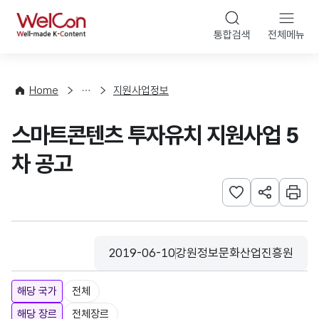
본문 바로가기
WelCon
통합검색
전체메뉴
행
사
·
사
Home
지원사업정보
업
신
스마트콘텐츠 투자유치 지원사업 5
청
차 공고
관심사 등록하기
URL 공유하
인쇄
2019-06-10
강원정보문화산업진흥원
등록일
수집기관
해당 국가
전체
해당 장르
전체장르