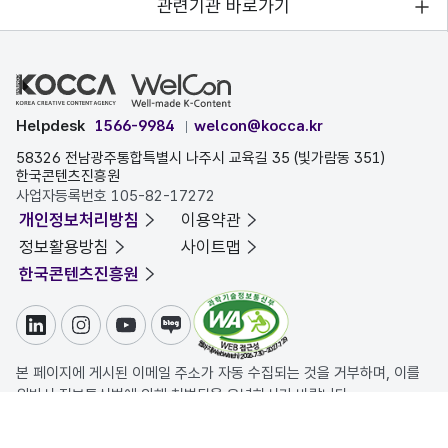
관련기관 바로가기
Helpdesk
1566-9984
welcon@kocca.kr
58326 전남광주통합특별시 나주시 교육길 35 (빛가람동 351)
한국콘텐츠진흥원
사업자등록번호 105-82-17272
개인정보처리방침
이용약관
정보활용방침
사이트맵
한국콘텐츠진흥원
링크드인
인스타그램
유튜브
블로그
본 페이지에 게시된 이메일 주소가 자동 수집되는 것을 거부하며, 이를
위반시 정보통신법에 의해 처벌됨을 유념하시기 바랍니다.
COPYRIGHT ⓒ 한국콘텐츠진흥원. ALL RIGHTS RESERVED.