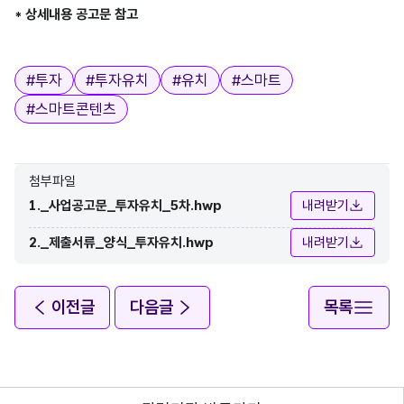
* 상세내용 공고문 참고   
태그
#
투자
#
투자유치
#
유치
#
스마트
#
스마트콘텐츠
첨부파일
1._사업공고문_투자유치_5차.hwp
내려받기
2._제출서류_양식_투자유치.hwp
내려받기
이전글
다음글
목록