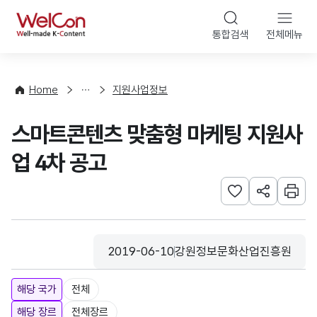
본문 바로가기
WelCon
통합검색
전체메뉴
행
사
·
사
Home
지원사업정보
업
신
스마트콘텐츠 맞춤형 마케팅 지원사
청
업 4차 공고
관심사 등록하기
URL 공유하
인쇄
2019-06-10
강원정보문화산업진흥원
등록일
수집기관
해당 국가
전체
해당 장르
전체장르