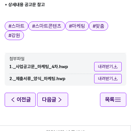
* 상세내용 공고문 참고   
태그
#
스마트
#
스마트콘텐츠
#
마케팅
#
맞춤
#
강원
첨부파일
1._사업공고문_마케팅_4차.hwp
내려받기
2._제출서류_양식_마케팅.hwp
내려받기
이전글
다음글
목록