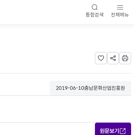
통합검색
전체메뉴
관심사 등록하기
URL 공유하
인쇄
2019-06-10
충남문화산업진흥원
등록일
수집기관
원문보기