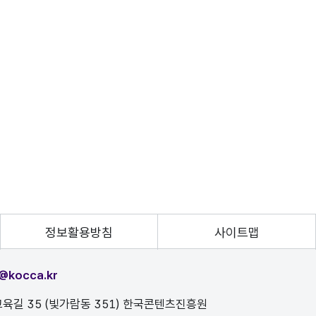
정보활용방침
사이트맵
@kocca.kr
육길 35 (빛가람동 351) 한국콘텐츠진흥원