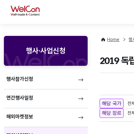
WelCon
Home
행
행사·사업신청
2019 
행사참가신청
연간행사일정
해당 국가
전
해당 장르
전
해외마켓정보