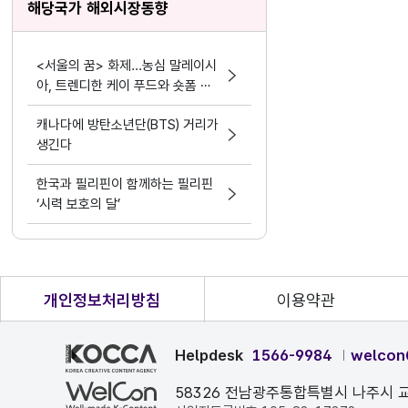
해당국가 해외시장동향
<서울의 꿈> 화제...농심 말레이시
아, 트렌디한 케이 푸드와 숏폼 마
케팅 결합
캐나다에 방탄소년단(BTS) 거리가
생긴다
한국과 필리핀이 함께하는 필리핀
‘시력 보호의 달’
개인정보처리방침
이용약관
Helpdesk
1566-9984
welcon
58326 전남광주통합특별시 나주시 교