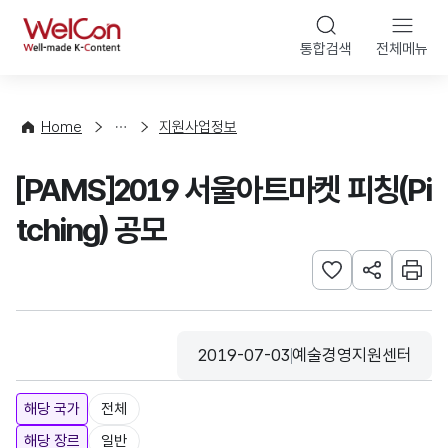
본문 바로가기
WelCon
통합검색
전체메뉴
행
사
·
사
Home
지원사업정보
업
신
[PAMS]2019 서울아트마켓 피칭(Pi
청
tching) 공모
관심사 등록하기
URL 공유하
인쇄
2019-07-03
예술경영지원센터
등록일
수집기관
해당 국가
전체
해당 장르
일반