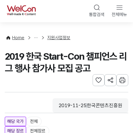
본문 바로가기
WelCon
통합검색
전체메뉴
행
사
·
사
Home
지원사업정보
업
신
2019 한국 Start-Con 챔피언스 리
청
그 행사 참가사 모집 공고
관심사 등록하기
URL 공유하
인쇄
2019-11-25
한국콘텐츠진흥원
등록일
수집기관
해당 국가
전체
해당 장르
전체장르