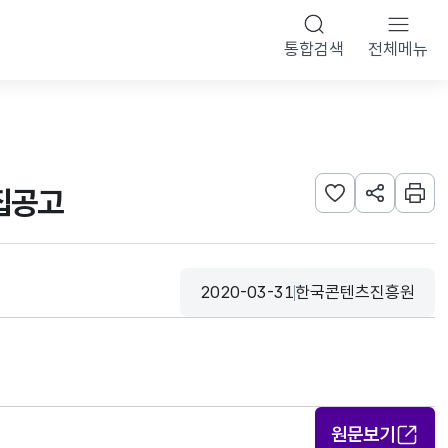
통합검색
전체메뉴
모집공고
관심사 등록하기
URL 공유하
인쇄
2020-03-31
한국콘텐츠진흥원
등록일
수집기관
원문보기