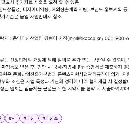
 필요시 추가자료 제출을 요청 할 수 있음
브랜드상품성, 디자이너역량, 해외진출계획·역량, 브랜드 홍보계획 등
평가기준은 붙임 사업안내서 참조
 : 음악패션산업팀 강현미 차장(mimi@kocca.kr / 061-900-6
류는 신청업체의 요청에 의해 임의로 추가 또는 보완될 수 없으며,
 확정통보 받은 후, 협약 시 국세·지방세 완납증명서를 제출하지 
흥원은 문화산업진흥기본법과 콘텐츠지원사업관리규칙에 의거, 지원
여부와 조건은 사업 특성과 기관의 성격에 따라 협약체결 시 결정합
정된 업체는 임금체불 근절을 위한 서약서를 협약 시 제출하여야하며
준
#
시
#
패션
#
패션쇼