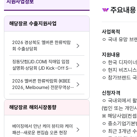
지원사업정보
주요내용
해당장르 수출지원사업
사업목적
ㅇ 국내 유망 브
2026 경상북도 멜버른 한류박람
회 수출상담회
지원내용
징동닷컴(JD.COM) 직매입 입점
ㅇ 한국 디자이너 
설명회·상담회 (JD Kick-Off Su
ㅇ 현지 비즈니스
mmit 2026)
ㅇ 참가브랜드 국
2026 멜버른 한류박람회 (KBEE
2026, Melbourne) 전문무역상
신청자격
사 B2B 수출상담회
ㅇ 국내외에서 활
해당장르 해외시장동향
(법인 또는 개인
※ 해당사업(컨셉
ㅇ 중소기업기본
베이징에서 만난 케이 뷰티와 케이
ㅇ 최근 3개년 
패션…새로운 편집숍 오픈 현장