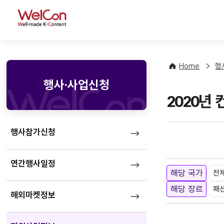
WelCon
Home
행
행사·사업신청
2020년
행사참가신청
연간행사일정
해당 국가
전
해당 장르
패
해외마켓정보