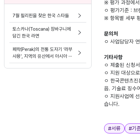
※ 평가 과정에서
ㅇ 평가기준 : 
7월 필리핀을 찾은 한국 스타들
※ 항목별 세부 
토스카나(Toscana) 장바구니에
문의처
담긴 한국 라면
ㅇ 사업담당자 연락처
페락(Perak)의 전통 도자기 ‘라부
사용’, 지역의 유산에서 아시아 문
기타사항
화 교류의 가능성으로
ㅇ 제출된 신청서
ㅇ 지원 대상으로
ㅇ 한국콘텐츠진
음. 기술료 징수
ㅇ 지원사업에 선
습니다.
태그
#
서류
#
기