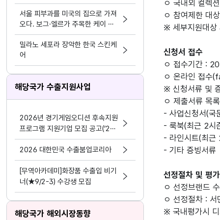
ㅇ 국내외 컬렉션
서울 피부과를 미국의 집으로 가져
ㅇ 참여제한 대상
오다. 보그·엘르가 주목한 케이 뷰
※ 세부지원대상
티 디바이스 혁명
밀라노 세포라 장악한 한국 스킨케
신청서 접수
어
ㅇ 접수기간 : 2020
ㅇ 온라인 접수(fas
해당국가 수출지원사업
※ 신청서류 및 
ㅇ 제출서류 목록
- 사업신청서(국문
2026년 경기게임오디션 후속지원
- 룩북(최근 2시즌 
프로그램 지원기업 모집 공고(’24
- 라인시트(최근 2시
~’25년 선정기업 대상)
2026 대한민국 수출붐업코리아
- 기타 증빙서류
[무역아카데미]화장품 수출입 비기
선정절차 및 평
너(★9/2-3) 수강생 모집
ㅇ 선정브랜드 수 
ㅇ 선정절차 : 서
※ 국내평가시 디
해당국가 해외시장동향