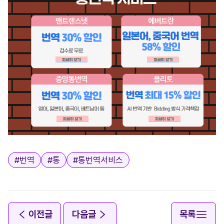
태그
#
번역
#
통
#
통번역서비스
이전글
다음글
목록