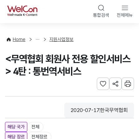
본문 바로가기
WelCon
통합검색
전체메뉴
행
사
·
사
Home
지원사업정보
업
신
<무역협회 회원사 전용 할인서비스
청
> 4탄 : 통번역서비스
관심사 등록하기
URL 공유하
인쇄
2020-07-17
한국무역협회
등록일
수집기관
해당 국가
전체
해당 장르
전체장르