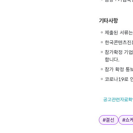
기타사항
제출된 서류는
한국콘텐츠진흥
참가확정 기업
합니다.
참가 확정 통
코로나19로 인
공고관련자료확
태그
#
결선
#
쇼