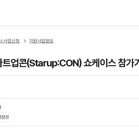
본문 바로가기
사·사업신청
지원사업정보
스타트업콘(Starup:CON) 쇼케이스 참
체
체장르