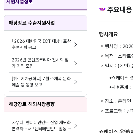
지원사업정보
주요내용
해당장르 수출지원사업
행사개요
｢2026 대한민국 ICT 대상｣ 표창
행사명 : 202
수여계획 공고
목적 : 스타
2026년 콘텐츠코리아 전시회 참
일시 : (메인) 
가 기업 모집
*쇼케이스 결선
[튀르키예공화국] 7월 주재국 문화
예술 등 동향 보고
*사후중계 : 1
장소 : 온라인 
해당장르 해외시장동향
프로그램 : 콘
사우디, 엔터테인먼트 산업 제도화
본격화… 새 「엔터테인먼트 활동 및
쇼케이스 운영/