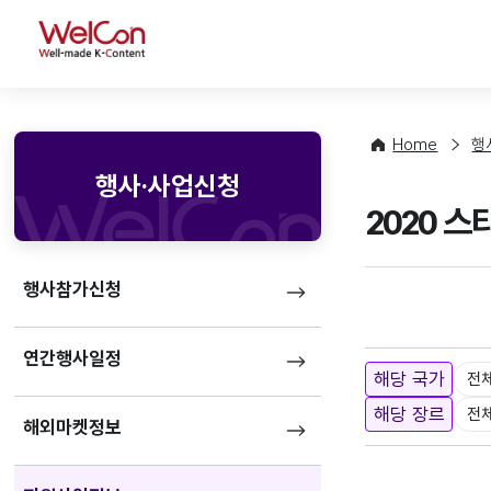
WelCon
Home
행
행사·사업신청
2020 
행사참가신청
연간행사일정
해당 국가
전
해당 장르
전
해외마켓정보