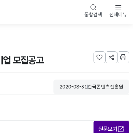
통합검색
전체메뉴
가기업 모집공고
관심사 등록하기
URL 공유하
인쇄
2020-08-31
한국콘텐츠진흥원
등록일
수집기관
원문보기