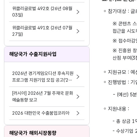
지원 활동법」 제정
위클리글로벌 492호 (26년 08월
참가대상 : 
03일)
※ 콘텐츠 스
위클리글로벌 491호 (26년 07월
접근을 시도
27일)
※ 접수마감일
※ 진흥원 
해당국가 수출지원사업
산점 부여(3
지원규모 : 예
2026년 경기게임오디션 후속지원
프로그램 지원기업 모집 공고(’24
진행방법 : 기
~’25년 선정기업 대상)
[러시아] 2026년 7월 주재국 문화
- (예선) 5
예술동향 보고
지원내용 :
2026 대한민국 수출붐업코리아
- 총 상금 
- 수상기업 
해당국가 해외시장동향