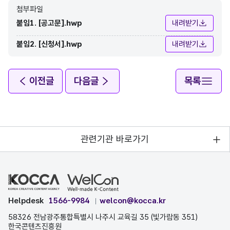
첨부파일
붙임1. [공고문].hwp
내려받기
붙임2. [신청서].hwp
내려받기
이전글
다음글
목록
관련기관 바로가기
Helpdesk
1566-9984
welcon@kocca.kr
58326 전남광주통합특별시 나주시 교육길 35 (빛가람동 351)
한국콘텐츠진흥원