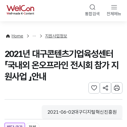
본문 바로가기
WelCon
통합검색
전체메뉴
행
사
·
사
Home
지원사업정보
업
신
2021년 대구콘텐츠기업육성센터
청
「국내외 온오프라인 전시회 참가 지
원사업 」안내
관심사 등록하기
URL 공유하
인쇄
2021-06-02
대구디지털혁신진흥원
등록일
수집기관