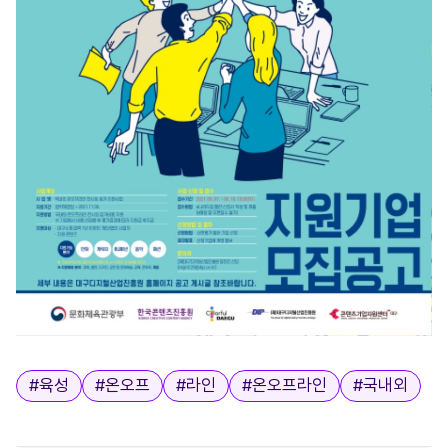
태그
#
육성
#
온오프
#
라인
#
온오프라인
#
국내외