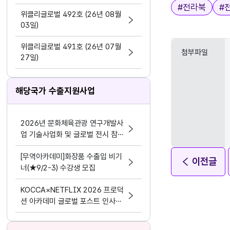
지원 활동법」 제정
태그
#
전라북
#
위클리글로벌 492호 (26년 08월
03일)
위클리글로벌 491호 (26년 07월
첨부파일
27일)
해당국가 수출지원사업
2026년 문화체육관광 연구개발사
업 기술사업화 및 글로벌 전시 참가
기업 모집공고
[무역아카데미]화장품 수출입 비기
이전글
너(★9/2-3) 수강생 모집
KOCCA×NETFLIX 2026 프로덕
션 아카데미 글로벌 포스트 인사이
트 교육생 모집