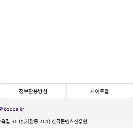
정보활용방침
사이트맵
@kocca.kr
육길 35 (빛가람동 351) 한국콘텐츠진흥원