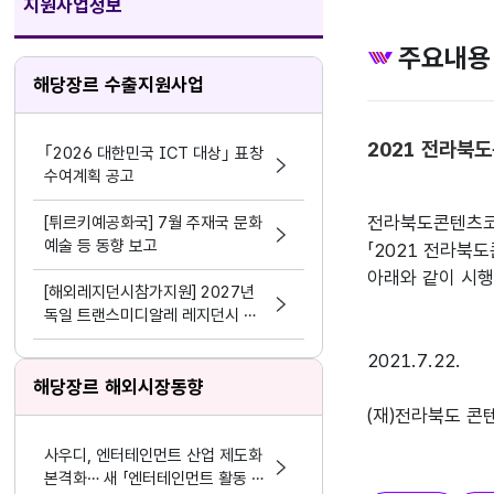
지원사업정보
주요내용
해당장르 수출지원사업
2021 전라북
｢2026 대한민국 ICT 대상｣ 표창
수여계획 공고
전라북도콘텐츠코
[튀르키예공화국] 7월 주재국 문화
예술 등 동향 보고
「2021 전라북
아래와 같이 시행
[해외레지던시참가지원] 2027년
독일 트랜스미디알레 레지던시 참
가
2021.7.22.

해당장르 해외시장동향
사우디, 엔터테인먼트 산업 제도화
본격화… 새 「엔터테인먼트 활동 및