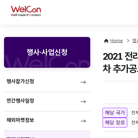
WelCon
Home
행
행사·사업신청
2021 
차 추가공
행사참가신청
연간행사일정
해당 국가
전
해외마켓정보
해당 장르
전