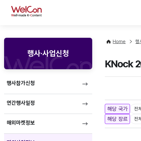
WelCon
Home
행
행사·사업신청
KNock 
행사참가신청
연간행사일정
해당 국가
전
해당 장르
전
해외마켓정보