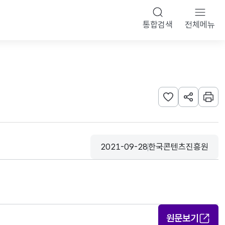
통합검색
전체메뉴
관심사 등록하기
URL 공유하
인쇄
2021-09-28
한국콘텐츠진흥원
등록일
수집기관
원문보기