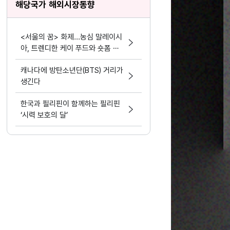
해당국가 해외시장동향
<서울의 꿈> 화제...농심 말레이시
아, 트렌디한 케이 푸드와 숏폼 마
케팅 결합
캐나다에 방탄소년단(BTS) 거리가
생긴다
한국과 필리핀이 함께하는 필리핀
‘시력 보호의 달’