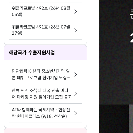
지원 활동법」 제정
위클리글로벌 492호 (26년 08월
03일)
위클리글로벌 491호 (26년 07월
27일)
해당국가 수출지원사업
민관협력 K-뷰티 중소벤처기업 일
본 데뷔 프로그램 참여기업 모집공
고
한류 연계 K-뷰티 태국 진출 미디
어 마케팅 지원 참여기업 모집 공고
AI와 함께하는 국제계약ㆍ협상전
략 원데이클래스 (9/18, 선착순)