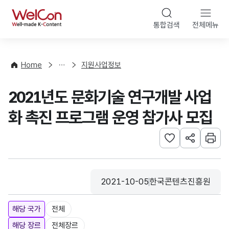
본문 바로가기
WelCon
통합검색
전체메뉴
행
사
·
사
Home
지원사업정보
업
신
2021년도 문화기술 연구개발 사업
청
화 촉진 프로그램 운영 참가사 모집
관심사 등록하기
URL 공유하
인쇄
2021-10-05
한국콘텐츠진흥원
등록일
수집기관
해당 국가
전체
해당 장르
전체장르