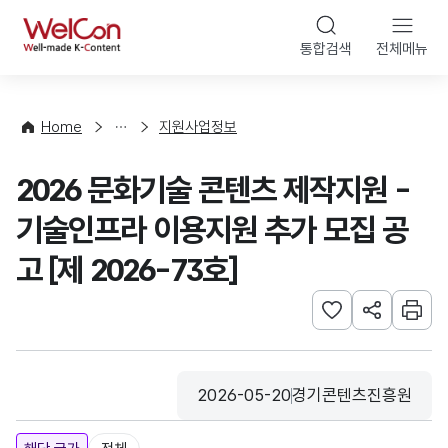
본문 바로가기
WelCon
통합검색
전체메뉴
행
사
·
사
Home
지원사업정보
업
신
2026 문화기술 콘텐츠 제작지원 -
청
기술인프라 이용지원 추가 모집 공
고 [제 2026-73호]
관심사 등록하기
URL 공유하
인쇄
2026-05-20
경기콘텐츠진흥원
등록일
수집기관