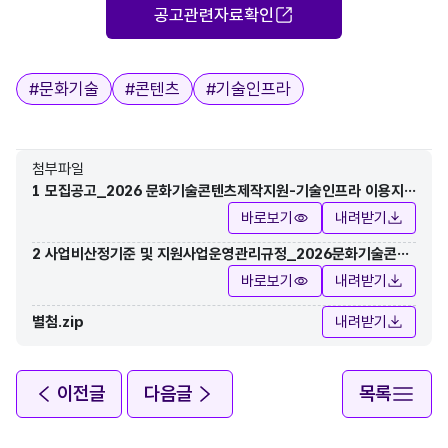
공고관련자료확인
태그
#
문화기술
#
콘텐츠
#
기술인프라
첨부파일
1 모집공고_2026 문화기술콘텐츠제작지원-기술인프라 이용지
원 추가 모집.pdf
바로보기
내려받기
2 사업비산정기준 및 지원사업운영관리규정_2026문화기술콘텐
츠제작지원_기술인프라 이용지원 추가 모집.pdf
바로보기
내려받기
별첨.zip
내려받기
이전글
다음글
목록