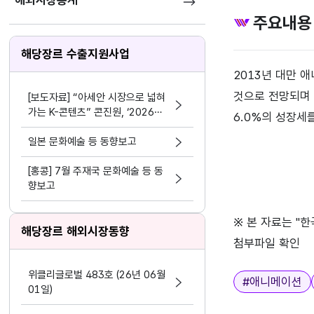
해외시장통계
주요내용
해당장르 수출지원사업
2013년 대만 
것으로 전망되며 
[보도자료] “아세안 시장으로 넓혀
가는 K-콘텐츠” 콘진원, ‘2026
6.0%의 성장세
한-아세안 K-콘텐츠 비즈위크’성공
적 마무리
일본 문화예술 등 동향보고
[홍콩] 7월 주재국 문화예술 등 동
향보고
※ 본 자료는 "
해당장르 해외시장동향
첨부파일 확인
위클리글로벌 483호 (26년 06월
태그
#
애니메이션
01일)