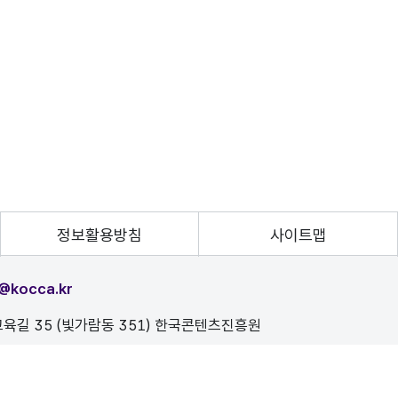
정보활용방침
사이트맵
@kocca.kr
육길 35 (빛가람동 351) 한국콘텐츠진흥원
, 이를 위반시 정보통신법에 의해 처벌됨을 유념하시기 바랍니다.
D.