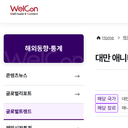
WelCon
Home
해
해외동향·통계
대만 애니메
콘텐츠뉴스
글로벌리포트
해당 국가
대
해당 장르
애
글로벌트렌드