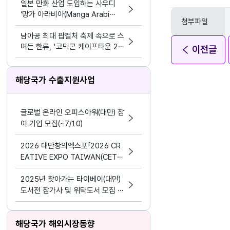
일본 만화 산업 도입하는 사우디
‘망가 아라비아(Manga Arabi
첨부파일
a)’·‘망가 프로덕션(Manga Produ
ctions)’, 한국 웹툰 진출과 현지
남아공 최대 팝컬처 축제 속으로 스
반응
며든 한류, '코믹콘 케이프타운 20
이전글
26' 현장
해당국가 수출지원사업
글로벌 온라인 오피스아워(대만) 참
여 기업 모집(~7/10)
2026 대만창의엑스포「2026 CR
EATIVE EXPO TAIWAN(CET)」
참가기업 모집 안내
2025년 찾아가는 타이베이(대만)
도서전 참가사 및 위탁도서 모집 공
고
해당국가 해외시장동향