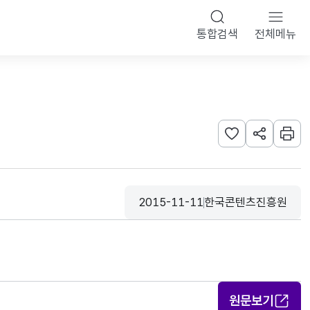
통합검색
전체메뉴
관심사 등록하기
URL 공유하
인쇄
2015-11-11
한국콘텐츠진흥원
등록일
수집기관
원문보기