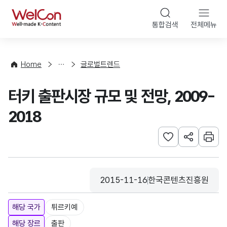
본문 바로가기
WelCon
통합검색
전체메뉴
해
외
동
향
Home
글로벌트렌드
·
통
터키 출판시장 규모 및 전망, 2009-
계
2018
관심사 등록하기
URL 공유하
인쇄
2015-11-16
한국콘텐츠진흥원
등록일
수집기관
해당 국가
튀르키예
해당 장르
출판