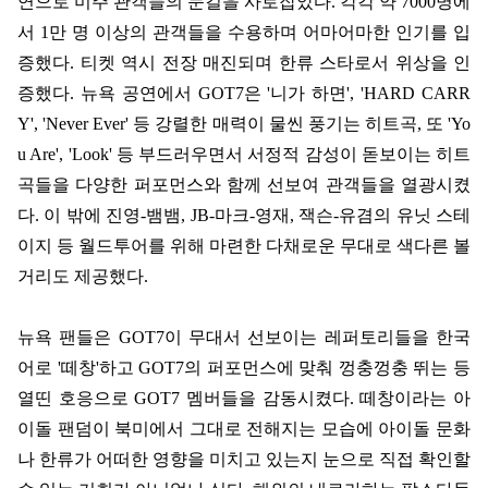
연으로 미주 관객들의 눈길을 사로잡았다
.
각각 약
7000
명에
서
1
만 명 이상의 관객들을 수용하며 어마어마한 인기를 입
증했다
.
티켓 역시 전장 매진되며 한류 스타로서 위상을 인
증했다
.
뉴욕 공연에서
GOT7
은
'
니가 하면
', 'HARD CARR
Y', 'Never Ever'
등 강렬한 매력이 물씬 풍기는 히트곡
,
또
'Yo
u Are', 'Look'
등 부드러우면서 서정적 감성이 돋보이는 히트
곡들을 다양한 퍼포먼스와 함께 선보여 관객들을 열광시켰
다
.
이 밖에 진영
-
뱀뱀
, JB-
마크
-
영재
,
잭슨
-
유겸의 유닛 스테
이지 등 월드투어를 위해 마련한 다채로운 무대로 색다른 볼
거리도 제공했다
.
뉴욕 팬들은
GOT7
이 무대서 선보이는 레퍼토리들을 한국
어로
'
떼창
'
하고
GOT7
의 퍼포먼스에 맞춰 껑충껑충 뛰는 등
열띤 호응으로
GOT7
멤버들을 감동시켰다
.
떼창이라는 아
이돌 팬덤이 북미에서 그대로 전해지는 모습에 아이돌 문화
나 한류가 어떠한 영향을 미치고 있는지 눈으로 직접 확인할