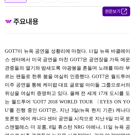
원문보기
주요내용
GOT7
이 뉴욕 공연을 성황리에 마쳤다
. 11
일 뉴욕 바클레이
스 센터에서 미국 공연을 마친
GOT7
은 공연장을 가득 메운
관중들의 열기와 밤새도록 야광봉을 흔들며 노래를 따라 부
르는 팬들로 한류 붐을 여실히 인증했다
. GOT7
은 월드투어
미주 공연을 통해 케이팝 대표 글로벌 아이돌 그룹으로서의
위상을 여실히 증명하고 있다
.
올해 전 세계
17
개 도시를 도
는 월드투어
'GOT7 2018 WORLD TOUR
〈
EYES ON YO
U'
를 진행 중인
GOT7
은
,
지난
3
일
(
뉴욕 현지 기준
)
캐나다
토론토 에어 캐나다 센터 공연을 시작으로 지난
6
일 미국 로
스앤젤레스 더 포룸
, 8
일 휴스턴
NRG
아레나
, 11
일 뉴욕 공