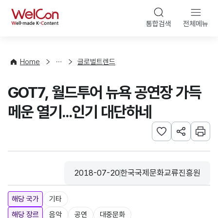
본문 바로가기
WelCon
통합검색
전체메뉴
해
외
동
향
Home
글로벌트렌드
·
통
GOT7, 월드투어 뉴욕 공연장 가득
계
메운 열기...인기 대단하네
관심사 등록하기
URL 공유하
인쇄
2018-07-20
한국국제문화교류진흥원
등록일
수집기관
해당 국가
기타
해당 장르
음악
공연
대중문화