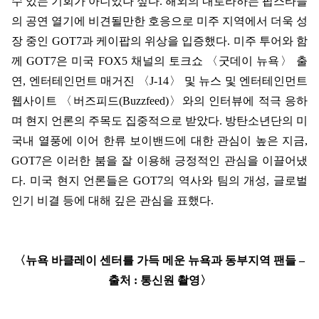
수 있는 기회가 아니었나 싶다
.
해외의 내로라하는 팝스타들
의 공연 열기에 비견될만한 호응으로 미주 지역에서 더욱 성
장 중인
GOT7
과 케이팝의 위상을 입증했다
.
미주 투어와 함
께
GOT7
은 미국
FOX5
채널의 토크쇼
〈
굿데이 뉴욕
〉
출
연
,
엔터테인먼트 매거진
〈
J-14
〉
및 뉴스 및 엔터테인먼트
웹사이트
〈
버즈피드
(Buzzfeed)
〉
와의 인터뷰에 적극 응하
며 현지 언론의 주목도 집중적으로 받았다
.
방탄소년단의 미
국내 열풍에 이어 한류 보이밴드에 대한 관심이 높은 지금
,
GOT7
은 이러한 붐을 잘 이용해 긍정적인 관심을 이끌어냈
다
.
미국 현지 언론들은
GOT7
의 역사와 팀의 개성
,
글로벌
인기 비결 등에 대해 깊은 관심을 표했다
.
〈
뉴욕 바클레이 센터를 가득 메운 뉴욕과 동부지역 팬들
–
출처
:
통신원 촬영
〉