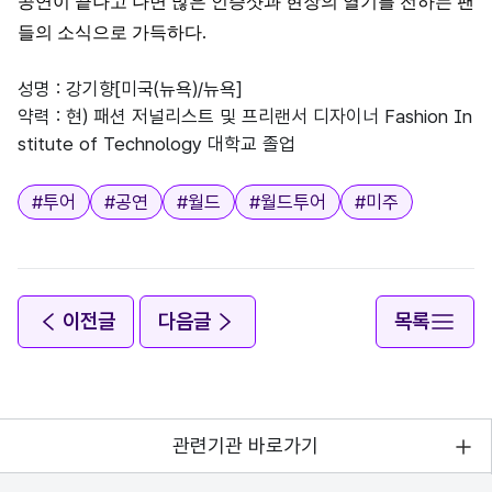
공연이 끝나고 나면 많은 인증샷과 현장의 열기를 전하는 팬
들의 소식으로 가득하다
.
성명 : 강기향[미국(뉴욕)/뉴욕]
약력 : 현) 패션 저널리스트 및 프리랜서 디자이너 Fashion In
stitute of Technology 대학교 졸업
태그
#
투어
#
공연
#
월드
#
월드투어
#
미주
이전글
다음글
목록
관련기관 바로가기