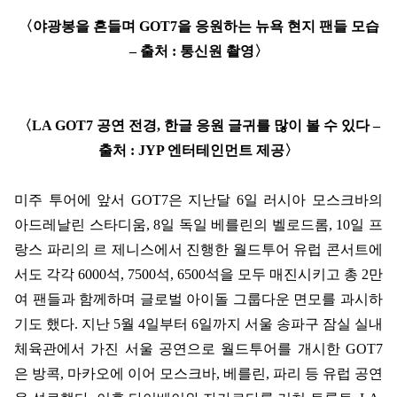
〈
야광봉을 흔들며
GOT7
을 응원하는 뉴욕 현지 팬들 모습
–
출처
:
통신원 촬영
〉
〈
LA GOT7
공연 전경
,
한글 응원 글귀를 많이 볼 수 있다
–
출처
: JYP
엔터테인먼트 제공
〉
미주 투어에 앞서
GOT7
은 지난달
6
일 러시아 모스크바의
아드레날린 스타디움
, 8
일 독일 베를린의 벨로드롬
, 10
일 프
랑스 파리의 르 제니스에서 진행한 월드투어 유럽 콘서트에
서도 각각
6000
석
, 7500
석
, 6500
석을 모두 매진시키고 총
2
만
여 팬들과 함께하며 글로벌 아이돌 그룹다운 면모를 과시하
기도 했다
.
지난
5
월
4
일부터
6
일까지 서울 송파구 잠실 실내
체육관에서 가진 서울 공연으로 월드투어를 개시한
GOT7
은 방콕
,
마카오에 이어 모스크바
,
베를린
,
파리 등 유럽 공연