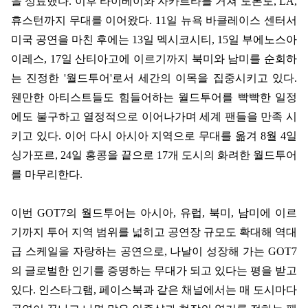
을 성료했다
.
이후 타이베이와 자카르타를 거쳐 토론토
, LA,
휴스턴까지 무대를 이어왔다
. 11
일 뉴욕 바클레이스 센터서
미국 공연을 마친 후에는
13
일 멕시코시티
, 15
일 부에노스아
이레스
, 17
일 산티아고에 이르기까지 북미와 남미를 순회하
는 진정한
'
월드투어
'
로서 세간의 이목을 집중시키고 있다
.
웬만한 아티스트들도 힘들어하는 월드투어를 빡빡한 일정
에도 불구하고 열정적으로 이어나가며 세계 팬들을 만족 시
키고 있다
.
이어 다시 아시아 지역으로 무대를 옮겨
8
월
4
일
싱가포르
, 24
일 홍콩을 끝으로
17
개 도시의 화려한 월드투어
를 마무리한다
.
이번
GOT7
의 월드투어는 아시아
,
유럽
,
북미
,
남미에 이르
기까지 투어 지역 범위를 넓히고 공연장 규모도 확대해 역대
급 스케일을 자랑하는 공연으로
,
나날이 성장해 가는
GOT7
의 글로벌한 인기를 증명하는 무대가 되고 있다는 평을 받고
있다
.
인스타그램
,
페이스북과 같은 채널에서는 매 도시마다