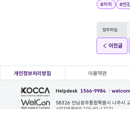
태그
#
저작
#
연
첨부파일
이전글
개인정보처리방침
이용약관
Helpdesk
1566-9984
welcon
58326 전남광주통합특별시 나주시 교
사업자등록번호 105-82-17272
본 페이지에 게시된 이메일 주소가 자동 수집되는 것을 거부하며
COPYRIGHT ⓒ 한국콘텐츠진흥원. ALL RIGHTS RESERVE