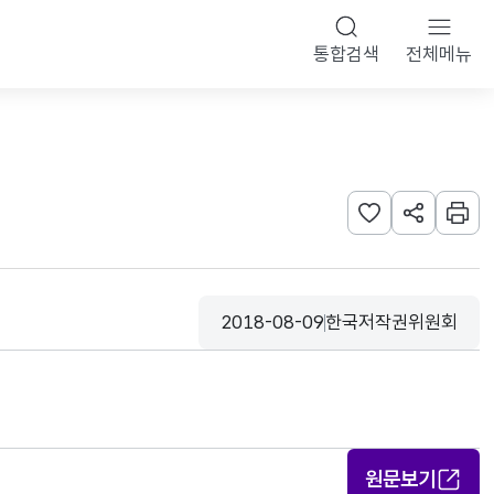
통합검색
전체메뉴
관심사 등록하기
URL 공유하
인쇄
2018-08-09
한국저작권위원회
등록일
수집기관
원문보기