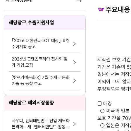
해외시장통계
주요내용
해당장르 수출지원사업
｢2026 대한민국 ICT 대상｣ 표창
수여계획 공고
2026년 콘텐츠코리아 전시회 참
저작권 보호 기간
가 기업 모집
기간은 기존의 5
일본에서는 저작권
[튀르키예공화국] 7월 주재국 문화
이익이 크지 않다
예술 등 동향 보고
부정적으로 평가
해당장르 해외시장동향
□ 배경
○ 미국과 일본 
보호 기간을 70
사우디, 엔터테인먼트 산업 제도화
○ 일본은 저작권
본격화… 새 「엔터테인먼트 활동 및