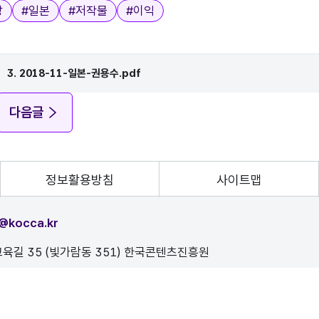
장
#
일본
#
저작물
#
이익
3. 2018-11-일본-권용수.pdf
다음글
정보활용방침
사이트맵
@kocca.kr
육길 35 (빛가람동 351) 한국콘텐츠진흥원
, 이를 위반시 정보통신법에 의해 처벌됨을 유념하시기 바랍니다.
D.