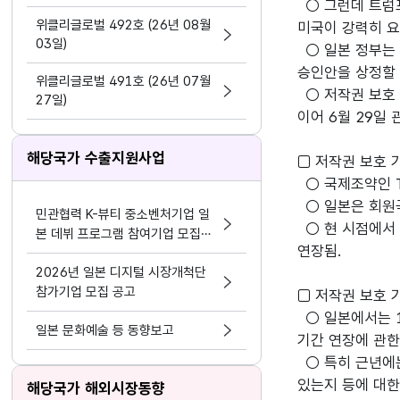
○ 그런데 트럼프
지원 활동법」 제정
위클리글로벌 492호 (26년 08월
미국이 강력히 요
03일)
○ 일본 정부는 
승인안을 상정할 
위클리글로벌 491호 (26년 07월
○ 저작권 보호 
27일)
이어 6월 29일
해당국가 수출지원사업
□ 저작권 보호 
○ 국제조약인 T
○ 일본은 회원국
민관협력 K-뷰티 중소벤처기업 일
○ 현 시점에서 
본 데뷔 프로그램 참여기업 모집공
연장됨.
고
2026년 일본 디지털 시장개척단
참가기업 모집 공고
□ 저작권 보호 
○ 일본에서는 1
일본 문화예술 등 동향보고
기간 연장에 관한
○ 특히 근년에는
있는지 등에 대한
해당국가 해외시장동향