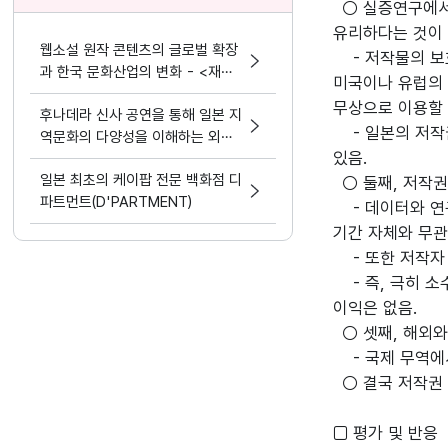
○ 실증연구에서
유리하다는 것이
웹소설 원작 콘텐츠의 글로벌 확장
- 저작물의 보호
과 한국 문화산업의 변화 - <재혼
미국이나 유럽의 
황후> 실사화 드라마
무상으로 이용할 
후나데라 신사 공연을 통해 일본 지
- 일본의 저작권
역문화의 다양성을 이해하는 외국
있음.
인 유학생들
일본 최초의 케이팝 전문 백화점 디
○ 둘째, 저작권
파트먼트(D'PARTMENT)
- 데이터와 연구
기간 자체와 무관
- 또한 저작자 
- 즉, 극히 소
이익은 없음.
○ 셋째, 해외와
- 국제 무역에서
○ 결국 저작권 
□ 평가 및 반응