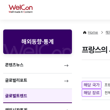
WelCon
Home
해
해외동향·통계
프랑스의 
콘텐츠뉴스
글로벌리포트
해당 국가
프
해당 장르
전
글로벌트렌드