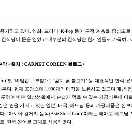
 증가하고 있다
.
영화
,
드라마
, K-Pop
등이 특정 계층을 중심으로
는 한식당이 문을 열었고 대부분의 한식당은 현지인들로 가득하다
현수막
-
출처
: CARNET COREEN
블로그
>
ard)’
도
‘
비빔밥
’, ‘
부침개
’, ‘
김치 닭 불고기
’
등 대표적인 한식 
이른다
.
현재 프랑스에
1,000
개의 매장을 보유하고 있으며 매년 
비롯하여 바쁜 일상생활에서 손쉽게 먹을 수 있는 가공식품에 
은 연을 가지고 있는 일본
,
태국
,
베트남 등의 가공식품은 선보
였다
. ‘
아시아 길거리 음식
(Asie Street food)’
이라는 테마로 베트남
,
로
,
한국 원어를 그대로 사용하였다
.