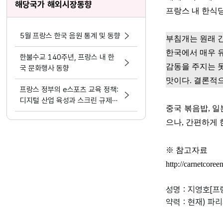
해당국가 해외시장동향
프랑스 내 한식
5월 프랑스 한국 음원 통계 및 동향
부침개는 원래 
한국에서 매우 
한불수교 140주년, 프랑스 내 한
감동을 주지는 
국 문화행사 동향
맛이다
.
결론적으
프랑스 정부의 e스포츠 교육 정책:
디지털 산업 육성과 스크린 규제의
중국 볶음밥
,
일
딜레마
으나
,
간편하게 
※
참고자료
http://carnetcore
성명 : 지영호[프
약력 : 현재) 