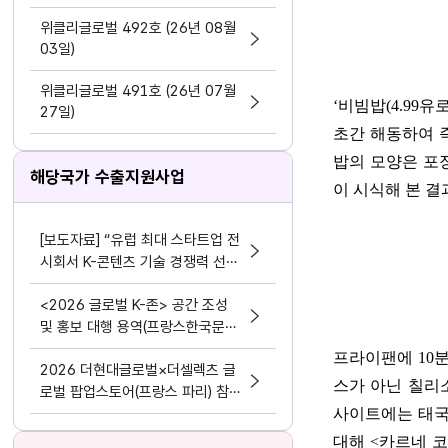
지원 활동법」 제정
위클리글로벌 492호 (26년 08월
03일)
위클리글로벌 491호 (26년 07월
‘
비빔밥
(4.99
유
27일)
초간 해동하여 
밥의 모양은 포
해당국가 수출지원사업
이 시식해 본 결
[보도자료] “유럽 최대 스타트업 전
시회서 K-콘텐츠 기술 경쟁력 선보
여” 콘진원, 프랑스 ‘비바테크 202
<2026 글로벌 K-존> 공간 조성
6’ 한국공동관 운영
및 홍보 대행 용역(프랑스한국문화
원)
프라이팬에
10
분
2026 더현대글로벌×더셀렉츠 글
스가 아닌 칠리
로벌 팝업스토어(프랑스 파리) 참가
사 모집
사이트에는 태국
대해
<
카르네 