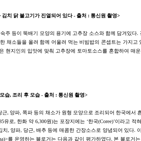
 김치 닭 불고기가 진열되어 있다
-
출처
:
통신원 촬영
>
,
숙주 등이 뚝배기 모양의 용기에 고추장 소스와 함께 담겨있다
.
한 채소들을 올려 함께 어울려 먹는 비빔밥의 콘셉트는 가지고
않은 현지인의 입맛에 맞춰 고추장에 토마토소스를 혼합하여 매
 모습
,
조리 후 모습
-
출처
:
통신원 촬영
>
당근
,
양파
,
쪽파 등의 채소가 원형 모양으로 조리되어 한국에서 
85
유로
,
한화 약
6,300
원
)
는 포장지에는
‘
한국
(Coree)’
이라고 적
김치
,
양파
,
당근
,
배추 등에 매콤한 간장소스로 양념되어 있다
.
na)>
를 운영하는 블로거는 다음과 같이 평가하였다
.
본 블로거는