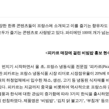
다양한 한류 콘텐츠들이 프랑스에 소개되고 이를 즐기는 향유자도
모두가 즐기는 콘텐츠로 사랑받고 있다
.
파리에만
100
여 개가 넘
<
피카르 매장에 걸린 비빔밥 홍보 
 번지기 시작하면서 올 초
,
프랑스 냉동식품 전문점
‘
피카르
(Pic
한 피카르는 프랑스 냉동식품 시장 리더로 시장점유율이
20%
에 
개의 하청업체에서 입수한 채소
,
생선
,
고기 등 냉동된 식자재를 
있다
.
피카르는 지금까지 중국을 비롯하여 역사적으로 프랑스와 깊
열풍과 한식에 대한 관심이 증가함에 따라
3
가지 한식을 출시하
게 런칭하였다
.
제품명은
‘
비빔밥
’, ‘
김치 닭 불고기
’, ‘
부침개
’
등으