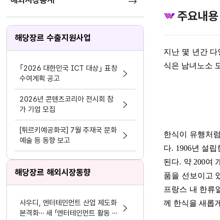
해외시장통계
주요내용
해당장르 수출지원사업
지난 몇 년간 
식은 남녀노소 
｢2026 대한민국 ICT 대상｣ 표창
수여계획 공고
2026년 콘텐츠코리아 전시회 참
가 기업 모집
[튀르키예공화국] 7월 주재국 문화
한식이 유행처럼
예술 등 동향 보고
다
. 1906
년 설립
된다
.
약
200
여 
해당장르 해외시장동향
품을 선보이고 
프랑스 내 한류
사우디, 엔터테인먼트 산업 제도화
께 한식을 새롭
본격화… 새 「엔터테인먼트 활동 및