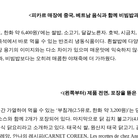
<
피카르 매장에 중국
,
베트남 음식과 함께 비빔밥과
로
,
한화 약
6,400
원
)’
에는 쌀밥
,
소고기
,
달걀노른자
.
호박
,
시금치
즉석에서 바로 먹을 수 있는 반조리 냉동식품이다
.
흰쌀밥에 다양
장 용기의 이미지와는 다소 차이가 있으며 매운맛에 익숙하지 
과
,
비빔밥보다는 오히려 매콤한 야채죽에 더 가까웠다
.
<(
왼쪽부터
)
제품 전면
,
포장을 뜯은
간 가열하여 먹을 수 있는
‘
부침개
(2.5
유로
,
한화 약
3,200
원
)’
는 
소스와 함께
2
개가 포장되어 있다
.
마지막으로 닭 김치 불고기
(4.
식 닭요리라고 소개하고 있다
.
태국식 쌀
,
원산지 태국 닭고기
,
코레앙
,
안나의 레시피
(CARNET COREEN, Les recettes de chez An