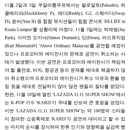
11
월
2
일과
3
일 쿠알라룸푸르에서는 팔로알토
(Paloalto),
허
클베리피
(Huckleberry P),
래디
(Reddy), G2,
스웨이디
(Sway
D),
윤비
(Yun B)
등 힙합 뮤지션들이 힙합 콘서트
'HI-LIFE in
Kuala Lumpur'
를 성황리에 마쳤다
. 11
월
3
일에는 박재범
(Jay
Park),
사이먼 도미닉
(Simon Dominic),
딘
(Dean),
라드뮤지엄
(Rad Museum)
이
'Above Ordinary Malaysia'
를 공연할 예정이
었으나 프로모터와 에이전시의 문제로 공연이 취소되는 사
태가 발생했다
.
이번 공연은 프로모터와 에이전시가 책임져
야 할 출연료
,
비자
,
항공권 등의 문제를 제대로 해결하지 않
아 취소됐으며 프로모터와 에이전시가 취소 이유와 환불 방
침 등을 제대로 전달하지 않아 많은 팬들의 질타를 받았다
.
한편
, 11
월
10
일에 열린
'LAZADA 11.11 SUPER SHOW'
에서
는
K-POP
가수
'KARD'
가 무대를 선보여 큰 호응을 얻었다
.
이번
'LAZADA 11.11 SUPER SHOW'
는 약
160
명의 스타들
이 참여한 쇼핑축제로
'KARD'
가 공연의 대미라고 할 수 있
는 마지막 순서를 장식하며 한류 인기와 영향력을 실감케 했