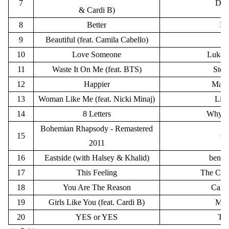
7
DJ 
& Cardi B)
8
Better
Kh
9
Beautiful (feat. Camila Cabello)
Ba
10
Love Someone
Lukas
11
Waste It On Me (feat. BTS)
Stev
12
Happier
Mars
13
Woman Like Me (feat. Nicki Minaj)
Litt
14
8 Letters
Why D
Bohemian Rhapsody - Remastered
15
Qu
2011
16
Eastside (with Halsey & Khalid)
benny
17
This Feeling
The Cha
18
You Are The Reason
Calum
19
Girls Like You (feat. Cardi B)
Mar
20
YES or YES
TW