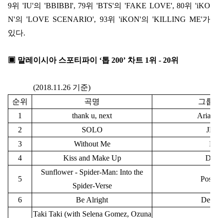
9
위
'IU'
의
'BBIBBI', 79
위
'BTS'
의
'FAKE LOVE', 80
위
'iKO
N'
의
'LOVE SCENARIO', 93
위
'iKON'
의
'KILLING ME'
가
있다
.
▣ 말레이시아 스포티파이 ‘톱 200’ 차트 1위 - 20위
(2018.11.26 기준)
순위
곡명
그룹명
1
thank u, next
Ariana
2
SOLO
JE
3
Without Me
Ha
4
Kiss and Make Up
Dua
Sunflower - Spider-Man: Into the
5
Post 
Spider-Verse
6
Be Alright
Dean
Taki Taki (with Selena Gomez, Ozuna