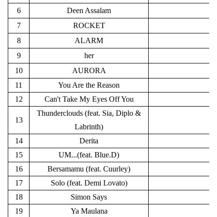
6
Deen Assalam
S
7
ROCKET
8
ALARM
9
her
10
AURORA
11
You Are the Reason
12
Can't Take My Eyes Off You
Thunderclouds (feat. Sia, Diplo &
13
Labrinth)
14
Derita
15
UM...(feat. Blue.D)
16
Bersamamu (feat. Cuurley)
17
Solo (feat. Demi Lovato)
18
Simon Says
19
Ya Maulana