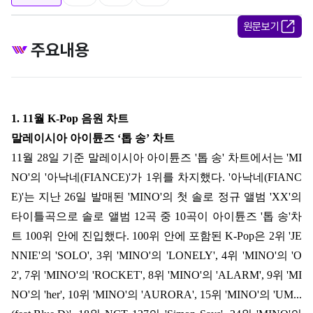
원문보기
주요내용
1. 11월 K-Pop 음원 차트
말레이시아 아이튠즈 ‘톱 송’ 차트
11
월
28
일 기준 말레이시아 아이튠즈
'
톱 송
'
차트에서는
'MI
NO'
의
'
아낙네
(FIANCE)'
가
1
위를 차지했다
. '
아낙네
(FIANC
E)'
는 지난
26
일 발매된
'MINO'
의 첫 솔로 정규 앨범
'XX'
의
타이틀곡으로 솔로 앨범
12
곡 중
10
곡이 아이튠즈
'
톱 송
'
차
트
100
위 안에 진입했다
. 100
위 안에 포함된
K-Pop
은
2
위
'JE
NNIE'
의
'SOLO', 3
위
'MINO'
의
'LONELY', 4
위
'MINO'
의
'O
2', 7
위
'MINO'
의
'ROCKET', 8
위
'MINO'
의
'ALARM', 9
위
'MI
NO'
의
'her', 10
위
'MINO'
의
'AURORA', 15
위
'MINO'
의
'UM...