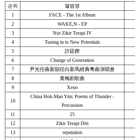
순위
앨범명
1
FACE - The 1st Album
2
WAKE,N - EP
3
Nur Zikir Terapi IV
4
Tuning in to New Potentials
5
許廷鏗
6
Change of Generation
7
尹光任曲新韻任白新馬經典粵曲演唱會
8
黄梅剧歌曲
9
Xeno
China Hok-Man Yim: Poems of Thunder -
10
Percussion
11
25
12
Zikir Terapi Diri
13
reputation