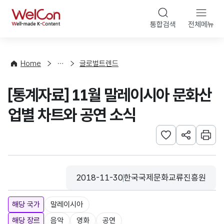
본문 바로가기
WelCon
통합검색
전체메뉴
해
외
동
향
Home
글로벌트렌드
·
통
[통계자료] 11월 말레이시아 문화산
계
업별 차트와 공연 소식
관심사 등록하기
URL 공유하
인쇄
2018-11-30
한국국제문화교류진흥원
등록일
수집기관
해당 국가
말레이시아
해당 장르
음악
영화
공연