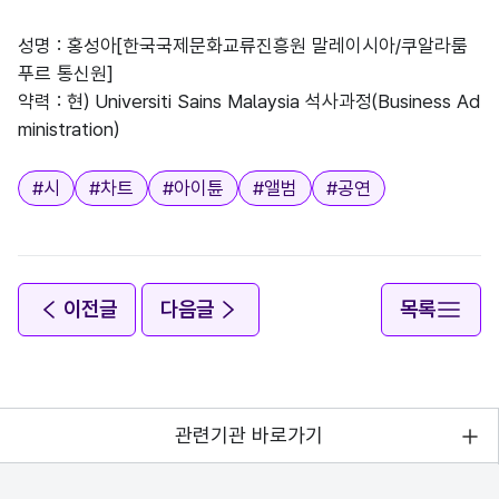
성명 : 홍성아[한국국제문화교류진흥원 말레이시아/쿠알라룸
푸르 통신원]
약력 : 현) Universiti Sains Malaysia 석사과정(Business Ad
ministration)
태그
#
시
#
차트
#
아이튠
#
앨범
#
공연
이전글
다음글
목록
관련기관 바로가기