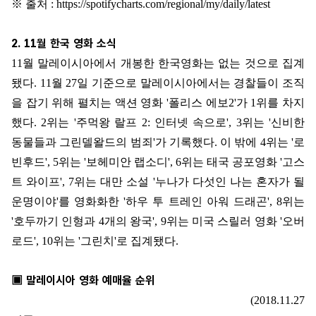
※ 출처 : https://spotifycharts.com/regional/my/daily/latest
2. 11월 한국 영화 소식
11
월 말레이시아에서 개봉한 한국영화는 없는 것으로 집계
됐다
. 11
월
27
일 기준으로 말레이시아에서는 경찰들이 조직
을 잡기 위해 펼치는 액션 영화
'
폴리스 에보
2'
가
1
위를 차지
했다
. 2
위는
'
주먹왕 랄프
2:
인터넷 속으로
', 3
위는
'
신비한
동물들과 그린델왈드의 범죄
'
가 기록했다
.
이 밖에
4
위는
'
로
빈후드
', 5
위는
'
보헤미안 랩소디
', 6
위는 태국 공포영화
'
고스
트 와이프
', 7
위는 대만 소설
'
누나가 다섯인 나는 혼자가 될
운명이야
'
를 영화화한
'
하우 투 트레인 아워 드래곤
', 8
위는
'
호두까기 인형과
4
개의 왕국
', 9
위는 미국 스릴러 영화
'
오버
로드
', 10
위는
'
그린치
'
로 집계됐다
.
▣ 말레이시아 영화 예매율 순위
(2018.11.27