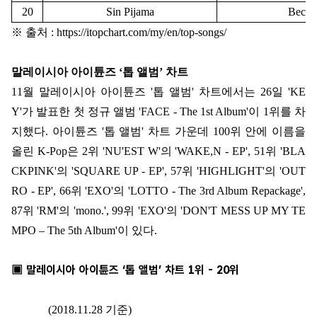
20
Sin Pijama
Becky
※ 출처 : https://itopchart.com/my/en/top-songs/
말레이시아 아이튠즈 ‘톱 앨범’ 차트
11
월 말레이시아 아이튠즈
'
톱 앨범
'
차트에서는
26
일
'KE
Y'
가 발표한 첫 정규 앨범
'FACE - The 1st Album'
이
1
위를 차
지했다
.
아이튠즈
'
톱 앨범
'
차트 가운데
100
위 안에 이름을
올린
K-Pop
은
2
위
'NU'EST W'
의
'WAKE,N - EP', 51
위
'BLA
CKPINK'
의
'SQUARE UP - EP', 57
위
'HIGHLIGHT'
의
'OUT
RO - EP', 66
위
'EXO'
의
'LOTTO - The 3rd Album Repackage',
87
위
'RM'
의
'mono.', 99
위
'EXO'
의
'DON'T MESS UP MY TE
MPO
–
The 5th Album'
이 있다
.
▣ 말레이시아 아이튠즈 ‘톱 앨범’ 차트 1위 - 20위
(2018.11.28 기준)