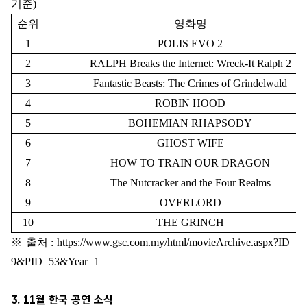
기준)
순위
영화명
1
POLIS EVO 2
2
RALPH Breaks the Internet: Wreck-It Ralph 2
3
Fantastic Beasts: The Crimes of Grindelwald
4
ROBIN HOOD
5
BOHEMIAN RHAPSODY
6
GHOST WIFE
7
HOW TO TRAIN OUR DRAGON
8
The Nutcracker and the Four Realms
9
OVERLORD
10
THE GRINCH
※ 출처 : https://www.gsc.com.my/html/movieArchive.aspx?ID=
9&PID=53&Year=1
3. 11월 한국 공연 소식