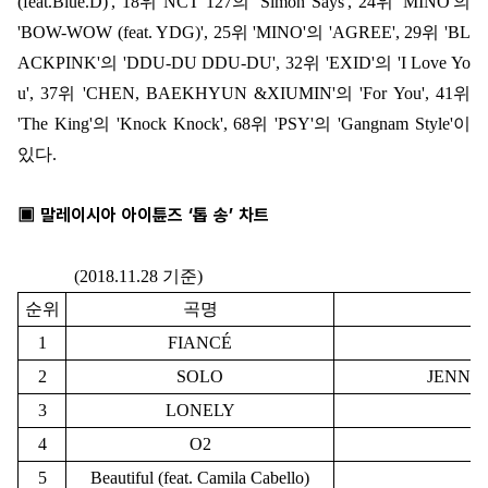
(feat.Blue.D)', 18
위
NCT 127
의
'Simon Says', 24
위
'MINO'
의
'BOW-WOW (feat. YDG)', 25
위
'MINO'
의
'AGREE', 29
위
'BL
ACKPINK'
의
'DDU-DU DDU-DU', 32
위
'EXID'
의
'I Love Yo
u', 37
위
'CHEN, BAEKHYUN &XIUMIN'
의
'For You', 41
위
'The King'
의
'Knock Knock', 68
위
'PSY'
의
'Gangnam Style'
이
있다
.
▣ 말레이시아 아이튠즈 ‘톱 송’ 차트
(2018.11.28 기준)
순위
곡명
1
FIANCÉ
2
SOLO
JENNIE
3
LONELY
4
O2
5
Beautiful (feat. Camila Cabello)