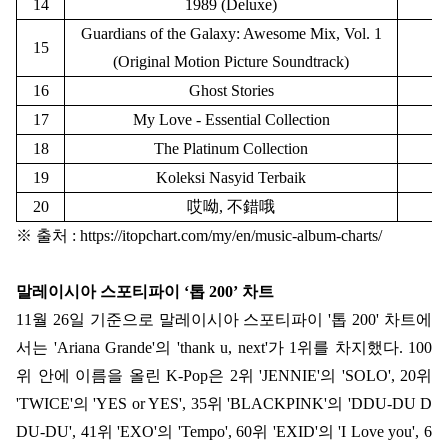
14
1989 (Deluxe)
Guardians of the Galaxy: Awesome Mix, Vol. 1
15
(Original Motion Picture Soundtrack)
16
Ghost Stories
17
My Love - Essential Collection
18
The Platinum Collection
19
Koleksi Nasyid Terbaik
20
哎呦, 不錯哦
※ 출처 : https://itopchart.com/my/en/music-album-charts/
말레이시아 스포티파이 ‘톱 200’ 차트
11
월
26
일 기준으로 말레이시아 스포티파이
'
톱
200'
차트에
서는
'Ariana Grande'
의
'thank u, next'
가
1
위를 차지했다
. 100
위 안에 이름을 올린
K-Pop
은
2
위
'JENNIE'
의
'SOLO', 20
위
'TWICE'
의
'YES or YES', 35
위
'BLACKPINK'
의
'DDU-DU D
DU-DU', 41
위
'EXO'
의
'Tempo', 60
위
'EXID'
의
'I Love you', 6