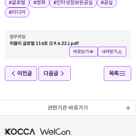
태그
#
글로벌
#
영화
#
인터넷정보판공실
#
공실
#
미디어
첨부파일
위클리 글로벌 116호 (19.4.22.).pdf
바로보기
내려받기
이전글
다음글
목록
관련기관 바로가기