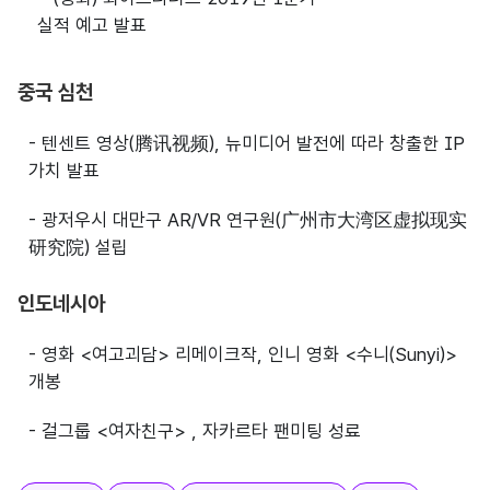
실적 예고 발표
중국 심천
- 텐센트 영상(腾讯视频), 뉴미디어 발전에 따라 창출한 IP
가치 발표
- 광저우시 대만구 AR/VR 연구원(广州市大湾区虚拟现实
研究院) 설립
인도네시아
- 영화 <여고괴담> 리메이크작, 인니 영화 <수니(Sunyi)>
개봉
- 걸그룹 <여자친구> , 자카르타 팬미팅 성료