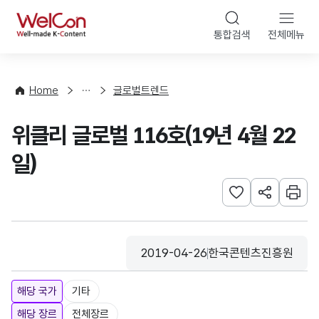
본문 바로가기
WelCon
통합검색
전체메뉴
해
외
동
향
Home
글로벌트렌드
·
통
위클리 글로벌 116호(19년 4월 22
계
일)
관심사 등록하기
URL 공유하
인쇄
2019-04-26
한국콘텐츠진흥원
등록일
수집기관
해당 국가
기타
해당 장르
전체장르