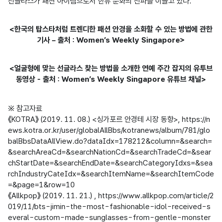
선글라스가 패션 아이템으로서 한류 문화의 전파를 이끌고 있다.
<한국의 탑스타처럼 트렌디한 패션 안경을 소화할 수 있는 방법에 관한
기사 – 출처 : Women’s Weekly Singapore>
<얼굴형에 맞는 선글라스 찾는 방법을 소개한 연예 주간 잡지의 유투브
동영상 - 출처 : Women’s Weekly Singapore 유튜브 채널>
※ 참고자료

《KOTRA》 (2019. 11. 08.) <싱가포르 안경테 시장 동향>, https://n
ews.kotra.or.kr/user/globalAllBbs/kotranews/album/781/glo
balBbsDataAllView.do?dataIdx=178212&column=&search=
&searchAreaCd=&searchNationCd=&searchTradeCd=&sear
chStartDate=&searchEndDate=&searchCategoryIdxs=&sea
rchIndustryCateIdx=&searchItemName=&searchItemCode
=&page=1&row=10

《Allkpop》 (2019. 11. 21.) , https://www.allkpop.com/article/2
019/11/bts-jimin-the-most-fashionable-idol-received-s
everal-custom-made-sunglasses-from-gentle-monster