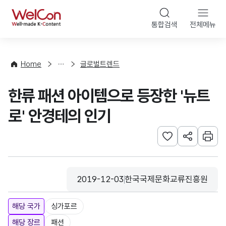
본문 바로가기
WelCon
통합검색
전체메뉴
해
외
동
향
Home
글로벌트렌드
·
통
한류 패션 아이템으로 등장한 '뉴트
계
로' 안경테의 인기
관심사 등록하기
URL 공유하
인쇄
2019-12-03
한국국제문화교류진흥원
등록일
수집기관
해당 국가
싱가포르
해당 장르
패션