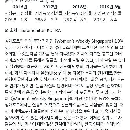
(단위: 백만 싱가포르달러, %)
2016년
2017년
2018년
2019년 8월
시장규모
성장률
시장규모
성장률
시장규모
성장률
시장규모
성장률
276.9
1.8
283.3
2.3
292.4
3.2
302.3
3.4
※ 출처 : Euromonitor, KOTRA
싱가포르의 연예 주간 잡지인 《Women’s Weekly Singapore》 10월
호에는 기사에서는 어떻게 한국의 톱스타처럼 트렌디한 패션 안경을 잘 
소화할 수 있는지를 기사를 통해 다루었다. 기사에 따르면 동그란 오버
사이즈 안경테를 통해서 얼굴을 더 작게 보일 수 있고, 어려 보일 수 있다
고 설명했다. 최근에는 이러한 트렌드에 맞추되, 가벼움을 유지하기 위
해서, 얇은 금속 테나 울템(Ultem)테 등 다양한 소재의 안경테로 만든 
안경이 유행하고 있다. 싱가포르에서는 현재까지는 얇은 금속 테가 조금 
더 인기가 많지만, 울템 재질의 안경테의 수요도 항상 꾸준히 존재하며 
특히 울템 같은 경우에는 한국에서의 수입이 주류를 이루고 있다고 한
다. 《Women’s Weekly Singapore》의 지난 2017년 동영상 중에는 
싱가포르에서는 실용적 목적으로 선글라스를 쓰는 사람들이 많지만, 패
션 아이템으로서 얼굴형에 맞게 쓴다면 단점을 보완하고, 더욱 자신을 
돋보이게 할 수 있는 아이템이라는 것을 소개했다. 이처럼 싱가포르 사
람들의 선글라스에 대한 깊은 관심에 기반하여, 한국 연예인 스타일의 