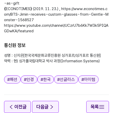
-as-gift

《ECONOTIMES》 (2019. 11. 23.) , https://www.econotimes.c
om/BTS-Jimin-receives-custom-glasses-from-Gentle-M
onster-1568527

https://www.youtube.com/channel/UCzrU7b6Kk7W3k5PIQA
GDwKA/featured

통신원 정보
성명 : 신지은[한국국제문화교류진흥원 싱가포르/싱가포르 통신원]

약력 : 현) 싱가폴국립대학교 박사 과정(Information Systems)

태그
#
패션
#
안경
#
한국
#
선글라스
#
아이템
이전글
다음글
목록