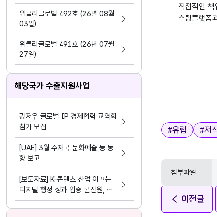
지원 활동법」 제정
직접적인 책임
위클리글로벌 492호 (26년 08월
스팅플랫폼과
03일)
위클리글로벌 491호 (26년 07월
27일)
해당국가 수출지원사업
광저우 글로벌 IP 경제협력 교역회
참가 모집
태그
#
유럽
#
저
[UAE] 3월 주재국 문화예술 등 동
향 보고
첨부파일
[보도자료] K-콘텐츠 산업 이끄는
디지털 행정 성과 입증 콘진원, 정
이전글
보화⋅데이터 분야 평가 3관왕 달성