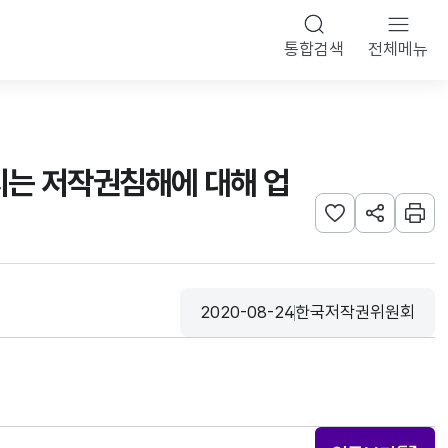
통합검색
전체메뉴
지는 저작권침해에 대해 업
관심사 등록하기
URL 공유하
인쇄
2020-08-24
한국저작권위원회
등록일
수집기관