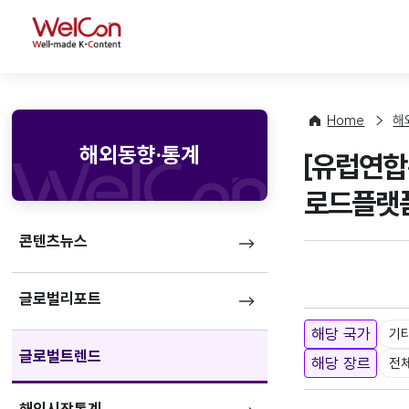
WelCon
Home
해
해외동향·통계
[유럽연합
로드플랫폼
콘텐츠뉴스
글로벌리포트
해당 국가
기
글로벌트렌드
해당 장르
전