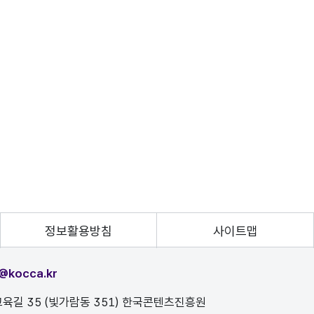
정보활용방침
사이트맵
@kocca.kr
육길 35 (빛가람동 351) 한국콘텐츠진흥원