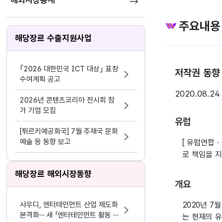
해외시장통계
주요내용
해당장르 수출지원사업
｢2026 대한민국 ICT 대상｣ 표창
저작권 동향 
수여계획 공고
2020.08.24
2026년 콘텐츠코리아 전시회 참
가 기업 모집
유럽
[튀르키예공화국] 7월 주재국 문화
예술 등 동향 보고
[ 유럽연합
로 책임을 
해당장르 해외시장동향
개요
사우디, 엔터테인먼트 산업 제도화
2020년 7월
본격화… 새 「엔터테인먼트 활동 및
는 현재의 