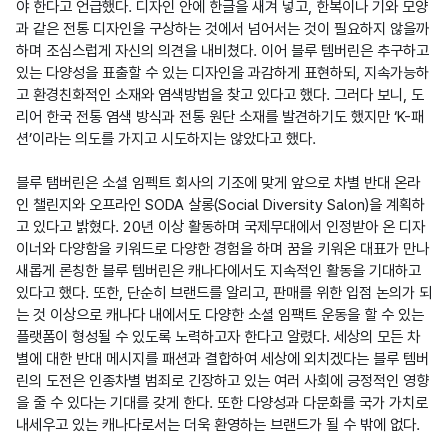
야 한다고 언급했다. 디자인 안에 한글을 새겨 넣고, 한복이나 기와 모양
과 같은 전통 디자인을 구상하는 것에서 넘어서는 것이 필요하지 않을까
하며 조심스럽게 자신의 의견을 내비쳤다. 이어 블루 템버린은 추구하고 
있는 다양성을 표출할 수 있는 디자인을 과감하게 표현하되, 지속가능하
고 환경친화적인 소재와 염색방법을 찾고 있다고 했다. 그러다 보니, 도
리어 한국 전통 염색 방식과 전통 원단 소재를 발견하기도 했지만 ‘K-패
션’이라는 의도를 가지고 시도하지는 않았다고 했다.

블루 탬버린은 소셜 임펙트 회사의 기조에 맞게 앞으로 차별 반대 온라
인 챌린지와 오프라인 SODA 살롱(Social Diversity Salon)을 계획하
고 있다고 밝혔다. 20년 이상 활동하며 국제무대에서 인정받아 온 디자
이너와 다양함을 키워드로 다양한 경험을 하며 꿈을 키워온 대표가 만나 
새롭게 론칭한 블루 템버린은 캐나다에서도 지속적인 활동을 기대하고 
있다고 했다. 또한, 단순히 브랜드를 알리고, 판매를 위한 입점 논의가 되
는 것 이상으로 캐나다 내에서도 다양한 소셜 임팩트 운동을 할 수 있는 
플랫폼이 형성될 수 있도록 노력하고자 한다고 알렸다. 세상의 모든 차
별에 대한 반대 메시지를 패션과 결합하여 세상에 외치겠다는 블루 템버
린의 도전은 인종차별 범죄로 긴장하고 있는 여러 사회에 긍정적인 영향
을 줄 수 있다는 기대를 갖게 한다. 또한 다양성과 다문화를 국가 가치로 
내세우고 있는 캐나다로서는 더욱 환영하는 브랜드가 될 수 밖에 없다.
