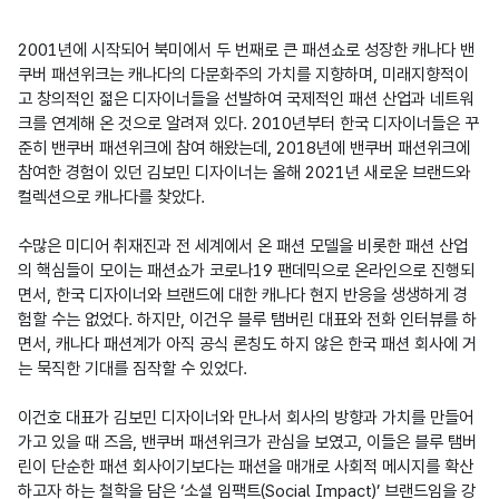
2001년에 시작되어 북미에서 두 번째로 큰 패션쇼로 성장한 캐나다 밴
쿠버 패션위크는 캐나다의 다문화주의 가치를 지향하며, 미래지향적이
고 창의적인 젊은 디자이너들을 선발하여 국제적인 패션 산업과 네트워
크를 연계해 온 것으로 알려져 있다. 2010년부터 한국 디자이너들은 꾸
준히 밴쿠버 패션위크에 참여 해왔는데, 2018년에 밴쿠버 패션위크에 
참여한 경험이 있던 김보민 디자이너는 올해 2021년 새로운 브랜드와 
컬렉션으로 캐나다를 찾았다.

수많은 미디어 취재진과 전 세계에서 온 패션 모델을 비롯한 패션 산업
의 핵심들이 모이는 패션쇼가 코로나19 팬데믹으로 온라인으로 진행되
면서, 한국 디자이너와 브랜드에 대한 캐나다 현지 반응을 생생하게 경
험할 수는 없었다. 하지만, 이건우 블루 탬버린 대표와 전화 인터뷰를 하
면서, 캐나다 패션계가 아직 공식 론칭도 하지 않은 한국 패션 회사에 거
는 묵직한 기대를 짐작할 수 있었다.

이건호 대표가 김보민 디자이너와 만나서 회사의 방향과 가치를 만들어 
가고 있을 때 즈음, 밴쿠버 패션위크가 관심을 보였고, 이들은 블루 탬버
린이 단순한 패션 회사이기보다는 패션을 매개로 사회적 메시지를 확산
하고자 하는 철학을 담은 ‘소셜 임팩트(Social Impact)’ 브랜드임을 강