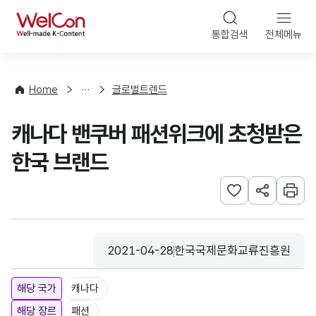
본문 바로가기
WelCon
통합검색
전체메뉴
해
외
동
향
Home
글로벌트렌드
·
통
캐나다 밴쿠버 패션위크에 초청받은
계
한국 브랜드
관심사 등록하기
URL 공유하
인쇄
2021-04-28
한국국제문화교류진흥원
등록일
수집기관
해당 국가
캐나다
해당 장르
패션