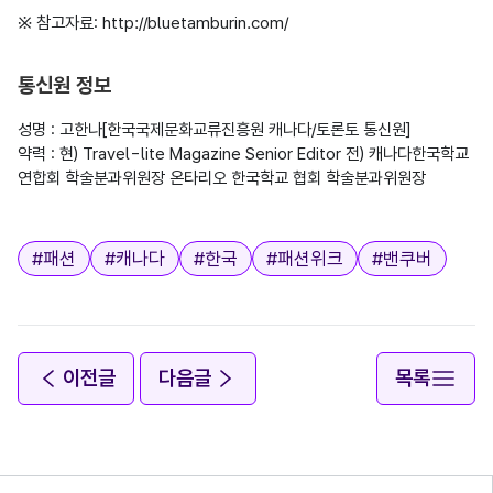
※ 참고자료: http://bluetamburin.com/
통신원 정보
성명 : 고한나[한국국제문화교류진흥원 캐나다/토론토 통신원]

약력 : 현) Travel-lite Magazine Senior Editor 전) 캐나다한국학교 
연합회 학술분과위원장 온타리오 한국학교 협회 학술분과위원장

태그
#
패션
#
캐나다
#
한국
#
패션위크
#
밴쿠버
이전글
다음글
목록