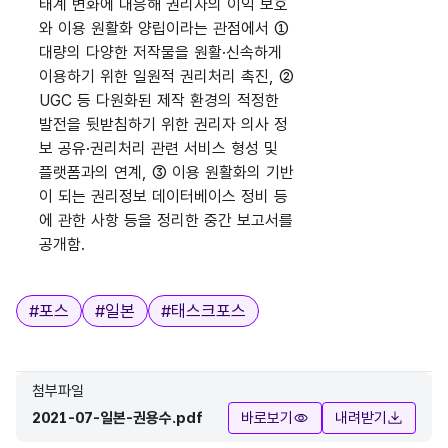
태계 변화에 대응해 권리자의 이익 보호
와 이용 원활화 양립이라는 관점에서 ①
대량의 다양한 저작물을 원활·신속하게
이용하기 위한 일원적 권리처리 촉진, ②
UGC 등 다원화된 제작 환경의 적정한
발전을 뒷받침하기 위한 권리자 의사 정
보 공유·권리처리 관련 서비스 형성 및
플랫폼과의 연계, ③ 이용 원활화의 기반
이 되는 권리정보 데이터베이스 정비 등
에 관한 사항 등을 정리한 중간 보고서를
공개함.
태그
#
포스
#
일본
#
태스크포스
첨부파일
2021-07-일본-권용수.pdf
바로보기
내려받기