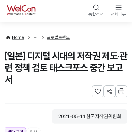
본문 바로가기
WelCon
통합검색
전체메뉴
해
외
동
향
Home
글로벌트렌드
·
통
[일본] 디지털 시대의 저작권 제도·관
계
련 정책 검토 태스크포스 중간 보고
서
관심사 등록하기
URL 공유하
인쇄
2021-05-11
한국저작권위원회
등록일
수집기관