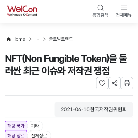
본문 바로가기
WelCon
통합검색
전체메뉴
해
외
동
향
Home
글로벌트렌드
·
통
NFT(Non Fungible Token)을 둘
계
러싼 최근 이슈와 저작권 쟁점
관심사 등록하기
URL 공유하
인쇄
2021-06-10
한국저작권위원회
등록일
수집기관
해당 국가
기타
해당 장르
전체장르