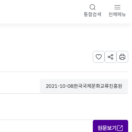
통합검색
전체메뉴
관심사 등록하기
URL 공유하
인쇄
2021-10-08
한국국제문화교류진흥원
등록일
수집기관
원문보기