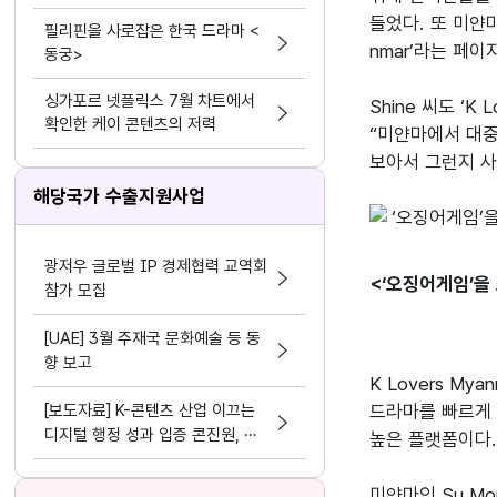
들었다. 또 미얀
필리핀을 사로잡은 한국 드라마 <
nmar’라는 페
동궁>
싱가포르 넷플릭스 7월 차트에서
Shine 씨도 ‘
확인한 케이 콘텐츠의 저력
“미얀마에서 대중
보아서 그런지 사
해당국가 수출지원사업
광저우 글로벌 IP 경제협력 교역회
<‘오징어게임’을 
참가 모집
[UAE] 3월 주재국 문화예술 등 동
향 보고
K Lovers M
[보도자료] K-콘텐츠 산업 이끄는
드라마를 빠르게 
디지털 행정 성과 입증 콘진원, 정
높은 플랫폼이다.
보화⋅데이터 분야 평가 3관왕 달성
미얀마인 Su M