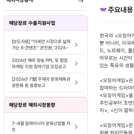
해외시장통계
주요내용
해당장르 수출지원사업
한국의 <오징어게
[보도자료] “아세안 시장으로 넓혀
뿐 아니라, 미국
가는 K-콘텐츠” 콘진원, ‘2026
드, 노르웨이, 
한-아세안 K-콘텐츠 비즈위크’성공
머무르는 시간이 
적 마무리
2026년 해외 방송 PPL 및 팝업
있는 특유의 생활
마케팅 지원 참여기업 모집공고
[2026년 7월] 주재국 문화체육관
<오징어게임>은 
광한류 등 동향보고
참여하는 드라마다
<오징어게임>을 
주인공부터 조연으
해당장르 해외시장동향
지>, <신이 말하
7~8월 말레이시아 문화산업별 차
<오징어게임>은 
트
위해 현지인들을 