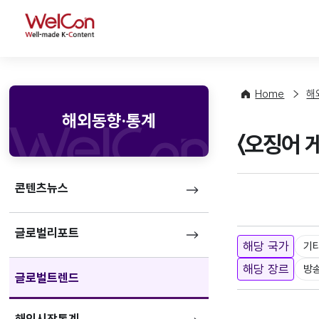
WelCon
Home
해
해외동향·통계
〈오징어 
콘텐츠뉴스
글로벌리포트
해당 국가
기
해당 장르
방
글로벌트렌드