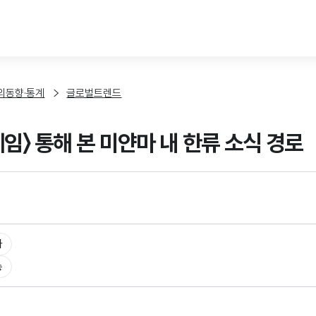
본문 바로가기
외동향·통계
글로벌트렌드
게임〉 통해 본 미얀마 내 한류 소식 경로
타
송