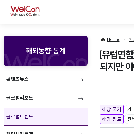
WelCon
Home
해
해외동향·통계
[유럽연합
되지만 이
콘텐츠뉴스
글로벌리포트
해당 국가
기
글로벌트렌드
해당 장르
전