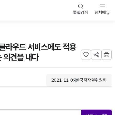
통합검색
전체메뉴
가 클라우드 서비스에도 적용
는 의견을 내다
관심사 등록하기
URL 공유하
인쇄
2021-11-09
한국저작권위원회
등록일
수집기관