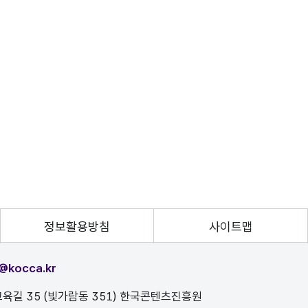
정보활용방침
사이트맵
@kocca.kr
육길 35 (빛가람동 351) 한국콘텐츠진흥원