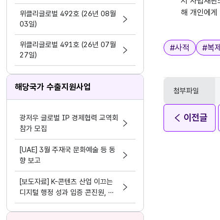
서 사법재판
지원 활동법」 제정
해 개인에게
위클리글로벌 492호 (26년 08월
03일)
위클리글로벌 491호 (26년 07월
태그
#
사적
#
복
27일)
해당국가 수출지원사업
첨부파일
이전글
광저우 글로벌 IP 경제협력 교역회
참가 모집
[UAE] 3월 주재국 문화예술 등 동
향 보고
[보도자료] K-콘텐츠 산업 이끄는
디지털 행정 성과 입증 콘진원, 정
보화⋅데이터 분야 평가 3관왕 달성