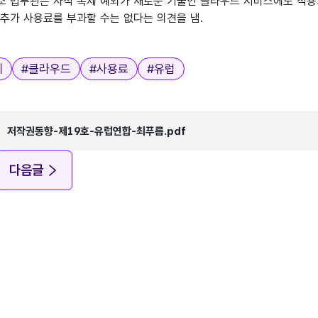
소 법무관은 사적 복제 예외가 새로운 기술인 클라우드 서비스에도 적용
 추가 사용료를 부과할 수는 없다는 의견을 냄.
제
#
클라우드
#
사용료
#
유럽
저작권동향-제19호-유럽연합-최푸름.pdf
다음글