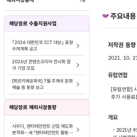
해외시장통계
주요내용
해당장르 수출지원사업
｢2026 대한민국 ICT 대상｣ 표창
저작권 동향 
수여계획 공고
2021. 10. 2
2026년 콘텐츠코리아 전시회 참
가 기업 모집
유럽연합
[튀르키예공화국] 7월 주재국 문화
예술 등 동향 보고
[유럽연합]
추가 사용료
해당장르 해외시장동향
개요
사우디, 엔터테인먼트 산업 제도화
- 2021년
본격화… 새 「엔터테인먼트 활동 및