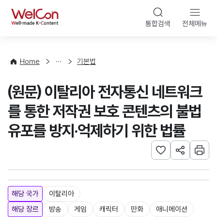
본문 바로가기
WelCon
통합검색
전체메뉴
해
외
콘
법
텐
률
츠
Home
기본법
·
법
정
령
(원문) 이탈리아 전자통신 네트워크
책
를 통한 저작권 보호 콘텐츠의 불법
유포를 방지·억제하기 위한 법률
관심사 등록하기
URL 공유하
인쇄
해당 국가
이탈리아
해당 장르
방송
게임
캐릭터
만화
애니메이션