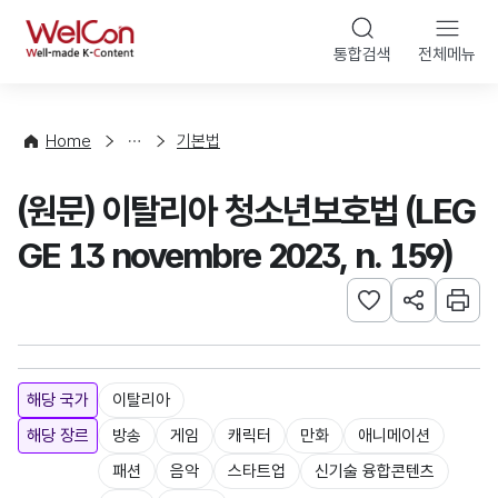
본문 바로가기
WelCon
통합검색
전체메뉴
해
외
콘
법
텐
률
츠
Home
기본법
·
법
정
령
(원문) 이탈리아 청소년보호법 (LEG
책
GE 13 novembre 2023, n. 159)
관심사 등록하기
URL 공유하
인쇄
해당 국가
이탈리아
해당 장르
방송
게임
캐릭터
만화
애니메이션
패션
음악
스타트업
신기술 융합콘텐츠