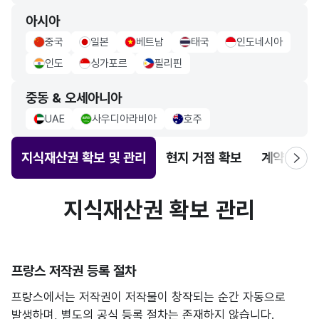
아시아
중국
일본
베트남
태국
인도네시아
china Flag
japan Flag
vietnam Flag
thailand Flag
indonesia Flag
인도
싱가포르
필리핀
indo Flag
singapore Flag
philippiness Flag
중동 & 오세아니아
UAE
사우디아라비아
호주
uae Flag
saudiarabia Flag
Australia Flag
지식재산권 확보 및 관리
현지 거점 확보
계약 체결
지식재산권 확보 관리
프랑스 저작권 등록 절차
프랑스에서는 저작권이 저작물이 창작되는 순간 자동으로
발생하며, 별도의 공식 등록 절차는 존재하지 않습니다.