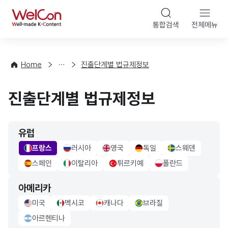
본문 바로가기
WelCon
통합검색
전체메뉴
해
외
법
률
Home
진출단계별 법규제정보
·
정
진출단계별 법규제정보
책
유럽
프랑스
러시아
영국
독일
스웨덴
france Flag
russia Flag
UK Flag
germany Flag
sweden Flag
스페인
이탈리아
튀르키예
폴란드
sapin Flag
italy Flag
turkiye Flag
poland Flag
아메리카
미국
멕시코
캐나다
브라질
usa Flag
mexico Flag
canada Flag
brazil Flag
아르헨티나
Argentina Flag