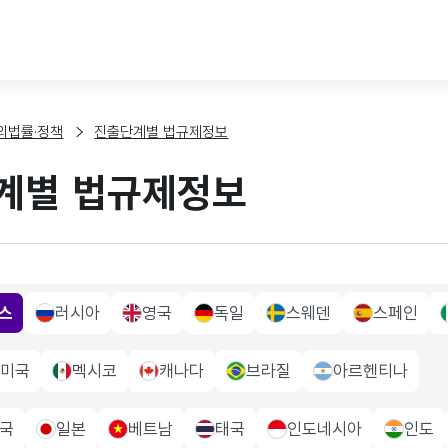
본문 바로가기
외법률·정책
진출단계별 법규제정보
계별 법규제정보
스
러시아
영국
독일
스웨덴
스페인
e Flag
russia Flag
UK Flag
germany Flag
sweden Flag
sapin Flag
i
미국
멕시코
캐나다
브라질
아르헨티나
a Flag
mexico Flag
canada Flag
brazil Flag
Argentina Flag
국
일본
베트남
태국
인도네시아
인도
a Flag
japan Flag
vietnam Flag
thailand Flag
indonesia Flag
indo Fla