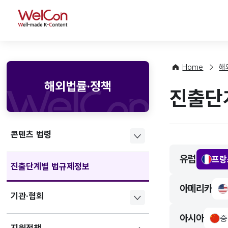
WelCon
Home
해
해외법률·정책
진출단
콘텐츠 법령
유럽
프랑
franc
진출단계별 법규제정보
아메리카
us
기관·협회
아시아
중
chin