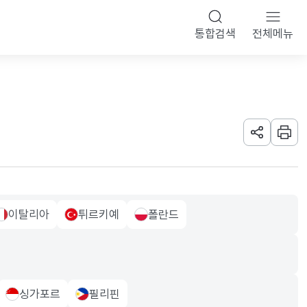
통합검색
전체메뉴
URL 공유하
인쇄
이탈리아
튀르키예
폴란드
taly Flag
turkiye Flag
poland Flag
싱가포르
필리핀
g
singapore Flag
philippiness Flag