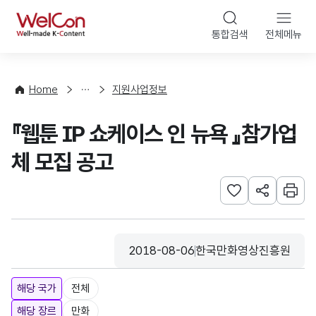
본문 바로가기
WelCon
통합검색
전체메뉴
행
사
·
사
Home
지원사업정보
업
신
『웹툰 IP 쇼케이스 인 뉴욕 』참가업
청
체 모집 공고
관심사 등록하기
URL 공유하
인쇄
2018-08-06
한국만화영상진흥원
등록일
수집기관
해당 국가
전체
해당 장르
만화