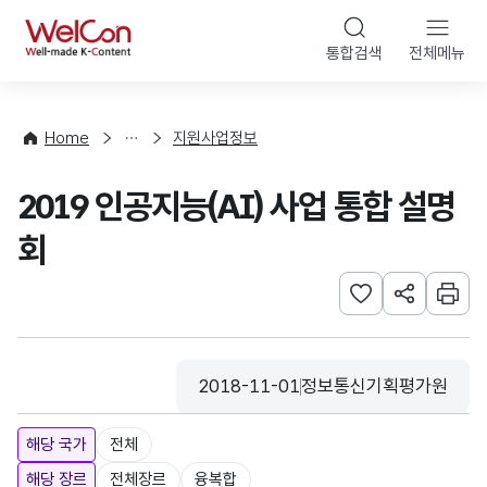
본문 바로가기
WelCon
통합검색
전체메뉴
행
사
·
사
Home
지원사업정보
업
신
2019 인공지능(AI) 사업 통합 설명
청
회
관심사 등록하기
URL 공유하
인쇄
2018-11-01
정보통신기획평가원
등록일
수집기관
해당 국가
전체
해당 장르
전체장르
융복합