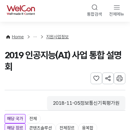
본문 바로가기
WelCon
통합검색
전체메뉴
행
사
·
사
Home
지원사업정보
업
신
2019 인공지능(AI) 사업 통합 설명
청
회
관심사 등록하기
URL 공유하
인쇄
2018-11-05
정보통신기획평가원
등록일
수집기관
해당 국가
전체
해당 장르
콘텐츠솔루션
전체장르
융복합