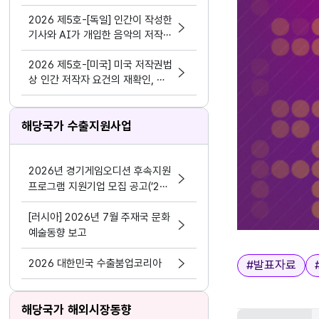
(András Müller) 엘테 대학교 교
수에게 듣다
2026 제5호-[독일] 인간이 작성한
기사와 AI가 개입한 음악의 저작권
보호에 관한 지방법원판결(박희영)
2026 제5호-[미국] 미국 저작권법
상 인간 저작자 요건의 재확인, 탈
러 사건 상고허가 기각을 중심으로
(계승균)
해당국가 수출지원사업
2026년 경기게임오디션 후속지원
프로그램 지원기업 모집 공고(’24
~’25년 선정기업 대상)
[러시아] 2026년 7월 주재국 문화
예술동향 보고
태그
2026 대한민국 수출붐업코리아
#
발표자료
해당국가 해외시장동향