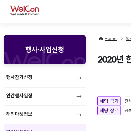
WelCon
Home
행
행사·사업신청
2020년
행사참가신청
연간행사일정
해당 국가
전
해당 장르
공
해외마켓정보