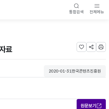
통합검색
전체메뉴
표자료
관심사 등록하기
URL 공유하
인쇄
2020-01-31
한국콘텐츠진흥원
등록일
수집기관
원문보기