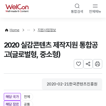
본문 바로가기
WelCon
통합검색
전체메뉴
행
사
·
사
Home
지원사업정보
업
신
2020 실감콘텐츠 제작지원 통합공
청
고(글로벌형, 중소형)
관심사 등록하기
URL 공유하
인쇄
2020-02-21
한국콘텐츠진흥원
등록일
수집기관
해당 국가
전체
해당 장르
공통