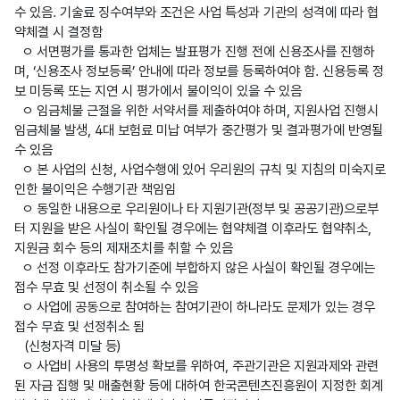
수 있음. 기술료 징수여부와 조건은 사업 특성과 기관의 성격에 따라 협
약체결 시 결정함

  ㅇ 서면평가를 통과한 업체는 발표평가 진행 전에 신용조사를 진행하
며, ‘신용조사 정보등록’ 안내에 따라 정보를 등록하여야 함. 신용등록 정
보 미등록 또는 지연 시 평가에서 불이익이 있을 수 있음

  ㅇ 임금체불 근절을 위한 서약서를 제출하여야 하며, 지원사업 진행시 
임금체불 발생, 4대 보험료 미납 여부가 중간평가 및 결과평가에 반영될 
수 있음

  ㅇ 본 사업의 신청, 사업수행에 있어 우리원의 규칙 및 지침의 미숙지로 
인한 불이익은 수행기관 책임임

  ㅇ 동일한 내용으로 우리원이나 타 지원기관(정부 및 공공기관)으로부
터 지원을 받은 사실이 확인될 경우에는 협약체결 이후라도 협약취소, 
지원금 회수 등의 제재조치를 취할 수 있음

  ㅇ 선정 이후라도 참가기준에 부합하지 않은 사실이 확인될 경우에는 
접수 무효 및 선정이 취소될 수 있음

  ㅇ 사업에 공동으로 참여하는 참여기관이 하나라도 문제가 있는 경우 
접수 무효 및 선정취소 됨

   (신청자격 미달 등)

  ㅇ 사업비 사용의 투명성 확보를 위하여, 주관기관은 지원과제와 관련
된 자금 집행 및 매출현황 등에 대하여 한국콘텐츠진흥원이 지정한 회계