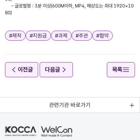
     - 글로벌형 : 3분 이상(600M이하, MP4, 해상도는 최대 1920×10
80)

태그
#
제작
#
지원금
#
과제
#
주관
#
협약
이전글
다음글
목록
관련기관 바로가기