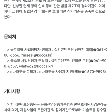
관한 특례법」제2조의 죄로 형 또는 치료감호의 선고를 받지 않은 경우. 
다만, 신청일 현재 형의 실효 등에 관한 법률 제7조의 경과기간이 이미 
지나 그 형이 실효된 경우에는 본 호에 따른 참가기준을 충족한 것으로 
본다

문의처
  ㅇ 글로벌형 사업담당자 연락처 : 실감콘텐츠팀 남현진 대리(☎061-9
00-6356, furseal@kocca.kr)

  ㅇ 중소형 사업담당자 연락처 : 실감콘텐츠팀 양희균 주임(☎061-90
0-6357, whitwo2@kocca.kr)

  ㅇ e나라도움 문의처 : e나라도움 사용자 지원센터((☎1670-9595)

기타사항
  ㅇ 한국콘텐츠진흥원은 문화산업진흥기본법과 콘텐츠지원사업관리규
칙에 의거, 지원사업의 주관기관 및 참여기관으로부터 기술료를 징수할 