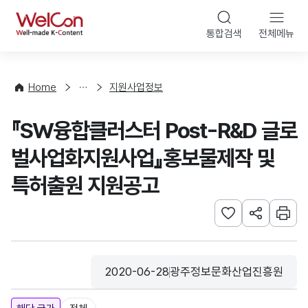
본문 바로가기
WelCon
통합검색
전체메뉴
행
사
·
사
Home
지원사업정보
업
신
『SW융합클러스터 Post-R&D 글로
청
벌사업화지원사업』홍보물제작 및
특허출원 지원공고
관심사 등록하기
URL 공유하
인쇄
2020-06-28
광주정보문화산업진흥원
등록일
수집기관