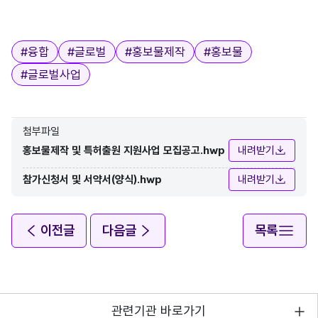
태그
#
융합
#
글로벌
#
홍보물제작
#
홍보물
#
글로벌사업
첨부파일
홍보물제작 및 특허출원 지원사업 모집공고.hwp
내려받기
참가신청서 및 서약서(양식).hwp
내려받기
이전글
다음글
목록
관련기관 바로가기