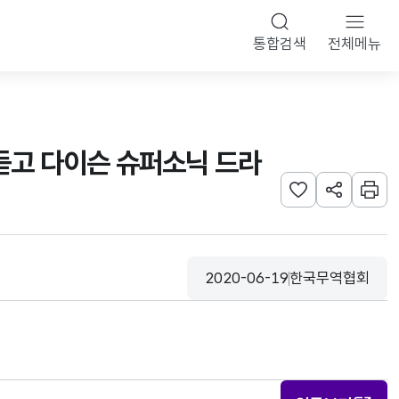
통합검색
전체메뉴
 강연 듣고 다이슨 슈퍼소닉 드라
관심사 등록하기
URL 공유하
인쇄
2020-06-19
한국무역협회
등록일
수집기관