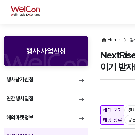
WelCon
Home
행
행사·사업신청
NextRi
이기 받자
행사참가신청
연간행사일정
해당 국가
전
해외마켓정보
해당 장르
공