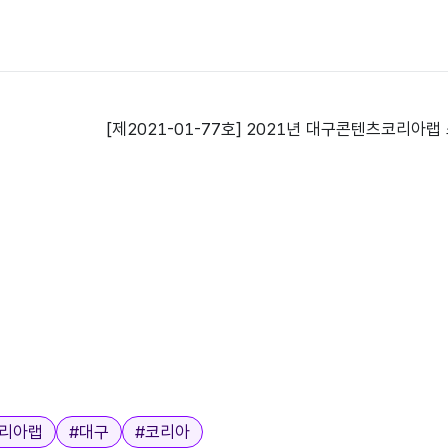
리아랩
#
대구
#
코리아