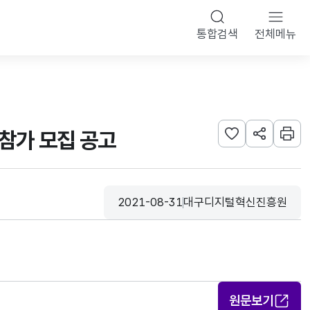
통합검색
전체메뉴
참가 모집 공고
관심사 등록하기
URL 공유하
인쇄
2021-08-31
대구디지털혁신진흥원
등록일
수집기관
원문보기