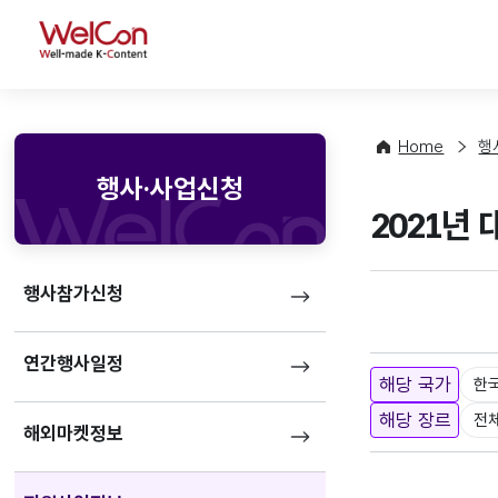
WelCon
Home
행
행사·사업신청
2021년
행사참가신청
연간행사일정
해당 국가
한
해당 장르
전
해외마켓정보