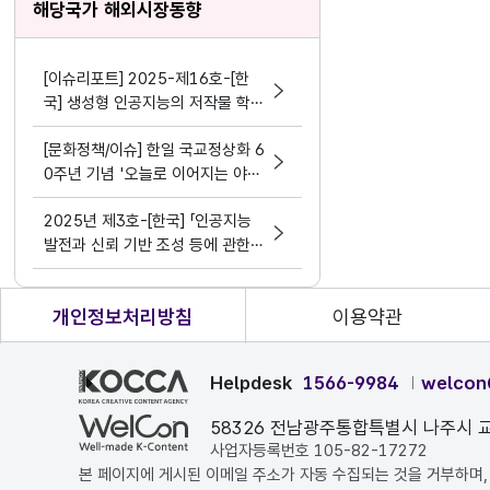
해당국가 해외시장동향
[이슈리포트] 2025-제16호-[한
국] 생성형 인공지능의 저작물 학습
행위와 공정이용 여부의 판단(최승
[문화정책/이슈] 한일 국교정상화 6
재)
0주년 기념 '오늘로 이어지는 야나
기 무네요시의 마음과 시선' 전시
2025년 제3호-[한국] 「인공지능
발전과 신뢰 기반 조성 등에 관한
기본법」제정에 따른 표시의무 도입
(김형지)
개인정보처리방침
이용약관
Helpdesk
1566-9984
welcon
58326 전남광주통합특별시 나주시 교
사업자등록번호 105-82-17272
본 페이지에 게시된 이메일 주소가 자동 수집되는 것을 거부하며