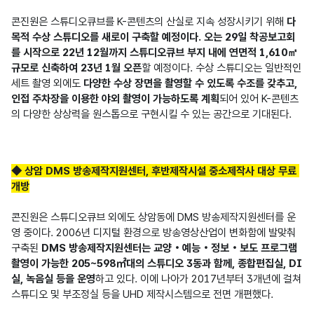
콘진원은 스튜디오큐브를 K-콘텐츠의 산실로 지속 성장시키기 위해 
다
목적 수상 스튜디오를 새로이 구축할 예정이다. 오는 29일 착공보고회
를 시작으로 22년 12월까지 스튜디오큐브 부지 내에 연면적 1,610㎡ 
규모로 신축하여 23년 1월 오픈
할 예정이다. 수상 스튜디오는 일반적인 
세트 촬영 외에도 
다양한 수상 장면을 촬영할 수 있도록 수조를 갖추고, 
인접 주차장을 이용한 야외 촬영이 가능하도록 계획
되어 있어 K-콘텐츠
의 다양한 상상력을 원스톱으로 구현시킬 수 있는 공간으로 기대된다.
◆ 상암 DMS 방송제작지원센터, 후반제작시설 중소제작사 대상 무료 
개방
콘진원은 스튜디오큐브 외에도 상암동에 DMS 방송제작지원센터를 운
영 중이다. 2006년 디지털 환경으로 방송영상산업이 변화함에 발맞춰 
구축된 
DMS 방송제작지원센터는 교양‧예능‧정보‧보도 프로그램 
촬영이 가능한 205~598㎡대의 스튜디오 3동과 함께, 종합편집실, DI
실, 녹음실 등을 운영
하고 있다. 이에 나아가 2017년부터 3개년에 걸쳐 
스튜디오 및 부조정실 등을 UHD 제작시스템으로 전면 개편했다.
