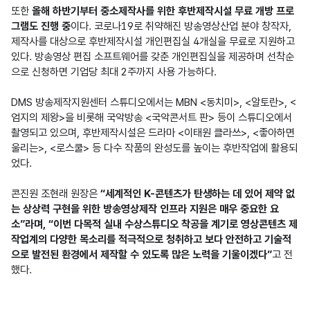
또한 
올해 하반기부터 중소제작사를 위한 후반제작시설 무료 개방 프로
그램도 진행 중
이다. 코로나19로 취약해진 방송영상산업 분야 창작자, 
제작사를 대상으로 후반제작시설 개인편집실 4개실을 무료로 지원하고 
있다. 방송영상 편집 소프트웨어를 갖춘 개인편집실을 제공하며 선착순
으로 신청하면 기업당 최대 2주까지 사용 가능하다.

DMS 방송제작지원센터 스튜디오에서는 MBN <동치미>, <알토란>, <
엄지의 제왕>을 비롯해 국악방송 <국악콘서트 판> 등이 스튜디오에서 
촬영되고 있으며, 후반제작시설은 드라마 <이태원 클라쓰>, <좋아하면 
울리는>, <로스쿨> 등 다수 작품의 완성도를 높이는 후반작업에 활용되
었다.

콘진원 조현래 원장은 
“세계적인 K-콘텐츠가 탄생하는 데 있어 제약 없
는 상상력 구현을 위한 방송영상제작 인프라 지원은 매우 중요한 요
소”라며, “이번 다목적 실내 수상스튜디오 착공을 계기로 영상콘텐츠 제
작업계의 다양한 목소리를 적극적으로 청취하고 보다 안전하고 기술적
으로 발전된 환경에서 제작할 수 있도록 많은 노력을 기울이겠다”
고 전
했다.