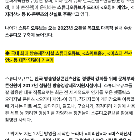
문화체육관광부(장관 황희, 이하 문체부)와 한국콘텐츠진흥원(원장 조현
래, 이하 콘진원)이 운영하는 
스튜디오큐브가 드라마 <오징어 게임>, <
지리산> 등 K-콘텐츠의 산실로 주목
받고 있다.

나아가 
스튜디오큐브는 오는 2023년 오픈을 목표로 다목적 실내 수상
스튜디오 구축
에 들어간다.
◆ 국내 최대 방송제작시설 스튜디오큐브, <스위트홈>, <미스터 션샤
인> 등 대작 연달아 거쳐가
스튜디오큐브는 
한국 방송영상콘텐츠산업 경쟁력 강화를 위해 문체부와 
콘진원이 2017년 설립한 방송영상제작지원시설
이다. 스튜디오큐브를 
잘 활용한 대표 작품으로는 최근 전 세계적으로 인기를 모은 넷플릭스 
오리지널 콘텐츠 <오징어 게임>이 있다. 참가자들이 게임장으로 이동할 
때 거치는 미로 복도, 줄다리기, 달고나, 구슬치기, 징검다리 게임에 사용
된 세트 등 화려한 영상미를 자랑하는 장면들이 스튜디오큐브를 활용해 
촬영된 사례다.

그 밖에도 지난 23일 방영을 시작한 드라마
 <지리산>과 <미스터션샤