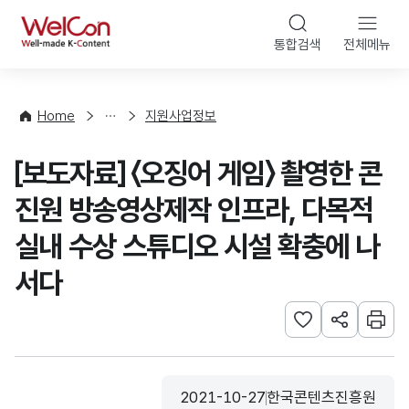
본문 바로가기
WelCon
통합검색
전체메뉴
행
사
·
사
Home
지원사업정보
업
신
[보도자료] 〈오징어 게임〉 촬영한 콘
청
진원 방송영상제작 인프라, 다목적
실내 수상 스튜디오 시설 확충에 나
서다
관심사 등록하기
URL 공유하
인쇄
2021-10-27
한국콘텐츠진흥원
등록일
수집기관