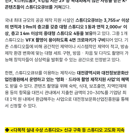
인>, <스위트홈>, <킹덤 시즌 2> 등 국내외에서 많은 사랑을 받은 K-
콘텐츠들이 스튜디오큐브를 거쳐
갔다.

국내 최대 규모의 공공 제작 지원 시설인 
스튜디오큐브는 3,755㎡ 이상
의 면적과 19m의 층고를 갖춘 대형 스튜디오 1동과 면적 2,000㎡ 이
상, 층고 14m 이상의 중대형 스튜디오 4동을 보유
하고 있다. 그중 1개 
스튜디오는 
VFX 촬영이 용이하도록 4면 크로마키가 구비
되어 있다. 기
존 스튜디오들에 비해 공간적인 제약이나 시스템적인 제약이 적고, 방송 
제작 환경 변화에 맞는 대형 세트 구현, 방음ㆍ차음 및 다각도 촬영이 가
능해 창작자들이 상상력을 발휘할 수 있는 공간으로 인정받고 있다.

한편, 스튜디오큐브를 이용하는 제작사는 
대전광역시와 대전정보문화산
업진흥원에서 운영하고 있는 ‘영화ㆍ드라마 촬영 제작지원 사업’의 혜택
도 받을 수 있다. 콘텐츠 촬영을 위해 숙박, 식대, 보조출연, 지역인재채
용 등의 항목을 대전시 관내에서 지출한 금액의 20~30%를 기업당 최
대 1억 원 내에서 환급해주는 사업으로 대전정보문화산업진흥원을 통해
서 신청할 수 있다.
◆ <다목적 실내 수상 스튜디오> 신규 구축 등 스튜디오 고도화 지속