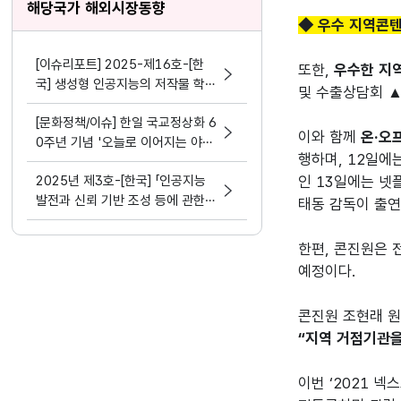
해당국가 해외시장동향
◆ 우수 지역콘텐
[이슈리포트] 2025-제16호-[한
또한, 
우수한 지역
국] 생성형 인공지능의 저작물 학습
및 수출상담회 ▲
행위와 공정이용 여부의 판단(최승
[문화정책/이슈] 한일 국교정상화 6
재)
이와 함께 
온·오
0주년 기념 '오늘로 이어지는 야나
행하며, 12일에
기 무네요시의 마음과 시선' 전시
2025년 제3호-[한국] 「인공지능
인 13일에는 넷
발전과 신뢰 기반 조성 등에 관한
태동 감독이 출연
기본법」제정에 따른 표시의무 도입
(김형지)
한편, 콘진원은 
예정이다.

콘진원 조현래 원
“지역 거점기관
이번 ‘2021 넥