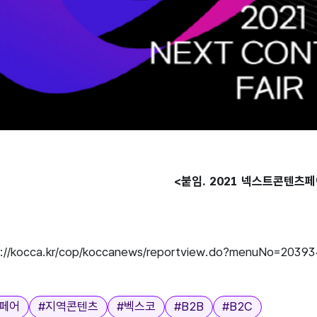
<붙임. 2021 넥스트콘텐츠
s://kocca.kr/cop/koccanews/reportview.do?menuNo=2039
페어
#
지역콘텐츠
#
벡스코
#
B2B
#
B2C