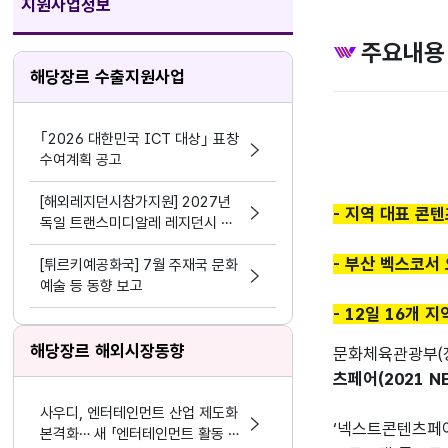
지원사업정보
주요내용
해당장르 수출지원사업
｢2026 대한민국 ICT 대상｣ 표창
수여계획 공고
[해외레지던시참가지원] 2027년
- 지역 대표 콘
독일 트랜스미디알레 레지던시 참
가
- 부산 벡스코서
[튀르키예공화국] 7월 주재국 문화
예술 등 동향 보고
- 12일 16개
해당장르 해외시장동향
문화체육관광부(장
츠페어(2021 N
사우디, 엔터테인먼트 산업 제도화
‘넥스트콘텐츠페어
본격화… 새 「엔터테인먼트 활동 및