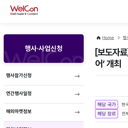
WelCon
Home
행
행사·사업신청
[보도자료
어’ 개최
행사참가신청
연간행사일정
해당 국가
한
해외마켓정보
해당 장르
전