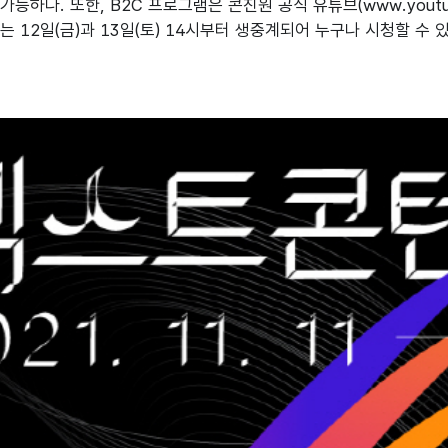
능하다. 또한, B2C 프로그램은 콘진원 공식 유튜브(www.youtube.
는 12일(금)과 13일(토) 14시부터 생중계되어 누구나 시청할 수 있