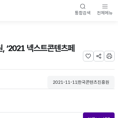
통합검색
전체메뉴
, ‘2021 넥스트콘텐츠페
관심사 등록하기
URL 공유하
인쇄
2021-11-11
한국콘텐츠진흥원
등록일
수집기관