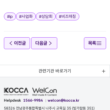
태그
#
ip
#
사업화
#
상담회
#
비즈매칭
이전글
다음글
목록
관련기관 바로가기
Helpdesk
1566-9984
welcon@kocca.kr
58326 전남광주통합특별시 나주시 교육길 35 (빛가람동 351)