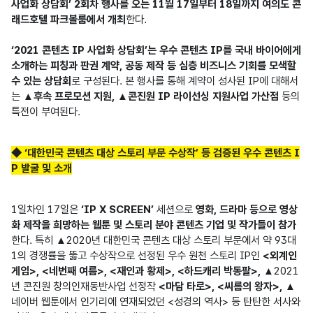
사업화 상담회’ 2회차 행사를 오는 11월 17일부터 18일까지 여의도 콘
래드호텔 파크볼룸에서 개최
한다.

‘2021 콘텐츠 IP 사업화 상담회’는 우수 콘텐츠 IP를 국내 바이어에게 
소개하는 피칭과 판권 계약, 공동 제작 등 심층 비즈니스 기회를 모색할 
수 있는 상담회
로 구성된다. 본 행사를 통해 계약이 성사된 IP에 대해서
는 
▲후속 프로모션 지원, ▲콘진원 IP 라이선싱 지원사업 가산점
 등의 
특전이 부여된다.
◆ ‘대한민국 콘텐츠 대상 스토리 부문 수상작’ 등 검증된 우수 콘텐츠 I
P 발굴 및 소개
1일차인 17일은 
‘IP X SCREEN’
 세션으로 
영화, 드라마 등으로 영상
화 제작을 희망하는 웹툰 및 스토리 분야 콘텐츠 기업 및 작가들이 참가
한다. 특히 ▲2020년 대한민국 콘텐츠 대상 스토리 부문에서 약 93대
1의 경쟁률을 뚫고 수상작으로 선정된 우수 원천 스토리 IP인 
<외계인 
게임>, <네번째 여름>, <재인과 황제>, <하드캐리 박동팔>,
 ▲2021
년 콘진원 창의인재동반사업 선정작 
<마담 타로>, <씨름의 왕자>,
 ▲
네이버 웹툰에서 인기리에 연재되었던 <성경의 역사> 등 탄탄한 서사와 