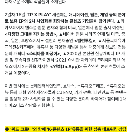
다채로운 소재의 작품들이 소개된다.

2일차 18일 
‘IP X PLAY’
 세션에는 
애니메이션, 웹툰, 게임 등의 분야
로 보유 IP의 2차 사업화를 희망하는 콘텐츠 기업들이 참가
한다. ▲카
카오페이지 웹소설·웹툰 연재와 함께 미국, 일본에서 웹툰 출시 예정인 
<다정한 그대를 지키는 방법>,
 ▲네이버 웹툰·시리즈 연재 및 미국, 중
국, 일본, 프랑스에서도 절찬리 연재중인 
<빌런투킬>,
 ▲서울국제유아
교육전&키즈페어, 유튜브 등 다양한 채널을 통해 대중에게 선보인 전통
문화 캐릭터 
<소리마을 따꿍이>,
 ▲2020년 콘진원 신규캐릭터 IP 개
발 및 후속지원 선정작이면서 ‘2021 아시안 아카데미 크리에이티브 어
워즈’에서 2관왕을 차지한 
<인앱(In:App)> 
등 참신한 콘텐츠들이 소
개될 예정이다.

이번 행사에는 롯데엔터테인먼트, 쇼박스, 스튜디오드래곤, 스튜디오앤
뉴 등의 대형 영상 제작사들과 CJ ENM, 카카오엔터테인먼트 등 콘텐츠
를 활용해 2차 사업화를 할 수 있는 다양한 분야의 바이어가 참여해 1대 
1 비즈니스 상담을 진행한다.
◆ ‘위드 코로나’와 함께 ‘K-콘텐츠 IP’유통을 위한 심층 네트워킹·상담 