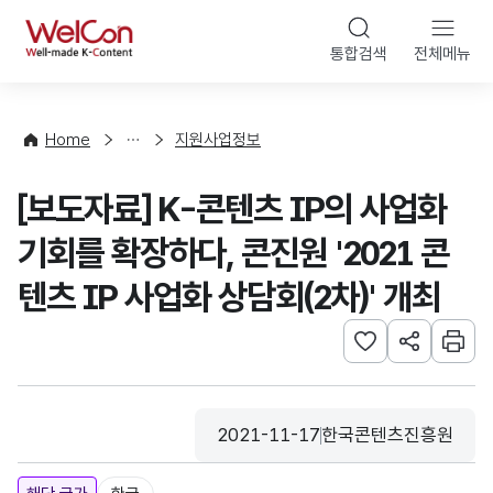
본문 바로가기
WelCon
통합검색
전체메뉴
행
사
·
사
Home
지원사업정보
업
신
[보도자료] K-콘텐츠 IP의 사업화
청
기회를 확장하다, 콘진원 '2021 콘
텐츠 IP 사업화 상담회(2차)' 개최
관심사 등록하기
URL 공유하
인쇄
2021-11-17
한국콘텐츠진흥원
등록일
수집기관