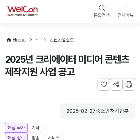
본문 바로가기
WelCon
통합검색
전체메뉴
행
사
·
사
Home
지원사업정보
업
신
2025년 크리에이터 미디어 콘텐츠
청
제작지원 사업 공고
관심사 등록하기
URL 공유하
인쇄
2025-02-27
중소벤처기업부
등록일
수집기관
해당 국가
기타
해당 장르
방송
서비스