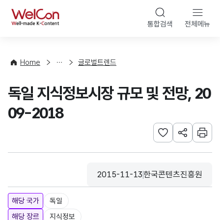
본문 바로가기
WelCon
통합검색
전체메뉴
해
외
동
향
Home
글로벌트렌드
·
통
독일 지식정보시장 규모 및 전망, 20
계
09-2018
관심사 등록하기
URL 공유하
인쇄
2015-11-13
한국콘텐츠진흥원
등록일
수집기관
해당 국가
독일
해당 장르
지식정보