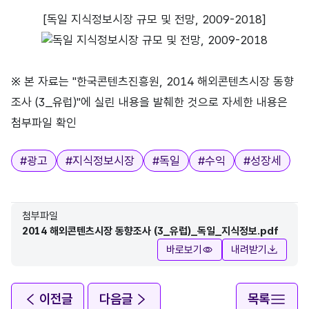
[독일 지식정보시장 규모 및 전망, 2009-2018]
※ 본 자료는 "한국콘텐츠진흥원, 2014 해외콘텐츠시장 동향
조사 (3_유럽)"에 실린 내용을 발췌한 것으로 자세한 내용은
첨부파일 확인
태그
#
광고
#
지식정보시장
#
독일
#
수익
#
성장세
첨부파일
2014 해외콘텐츠시장 동향조사 (3_유럽)_독일_지식정보.pdf
바로보기
내려받기
이전글
다음글
목록