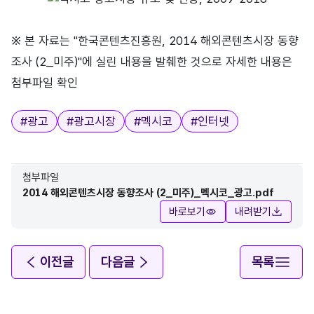
※ 본 자료는 "한국콘텐츠진흥원, 2014 해외콘텐츠시장 동향
조사 (2_미주)"에 실린 내용을 발췌한 것으로 자세한 내용은
첨부파일 확인
태그
#
광고
#
광고시장
#
멕시코
#
인터넷
첨부파일
2014 해외콘텐츠시장 동향조사 (2_미주)_멕시코_광고.pdf
바로보기
내려받기
이전글
다음글
목록