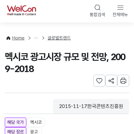
본문 바로가기
WelCon
통합검색
전체메뉴
해
외
동
향
Home
글로벌트렌드
·
통
멕시코 광고시장 규모 및 전망, 200
계
9-2018
관심사 등록하기
URL 공유하
인쇄
2015-11-17
한국콘텐츠진흥원
등록일
수집기관
해당 국가
멕시코
해당 장르
광고