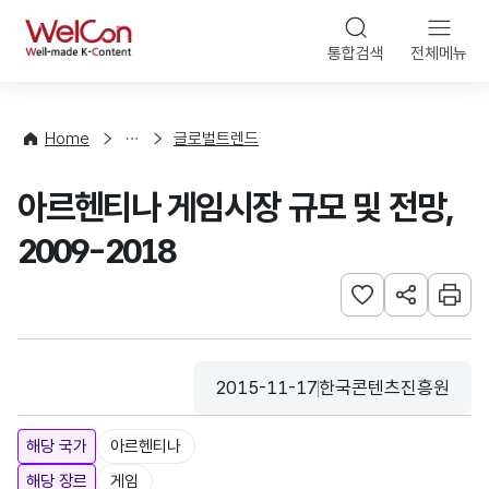
본문 바로가기
WelCon
통합검색
전체메뉴
해
외
동
향
Home
글로벌트렌드
·
통
아르헨티나 게임시장 규모 및 전망,
계
2009-2018
관심사 등록하기
URL 공유하
인쇄
2015-11-17
한국콘텐츠진흥원
등록일
수집기관
해당 국가
아르헨티나
해당 장르
게임