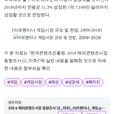
2018년까지 연평균 11.3% 성장한 1억 7,100만 달러까지
성장할 것으로 전망된다.
[아르헨티나 게임시장 규모 및 전망, 2009-2018]
※ 본 자료는 "한국콘텐츠진흥원, 2014 해외콘텐츠시장
동향조사 (2_미주)"에 실린 내용을 발췌한 것으로 자세
한 내용은 첨부파일 확인
태그
#
게임
#
게임시장
#
예상
#
성장세
#
패키지
첨부파일
2014 해외콘텐츠시장 동향조사 (2_미주)_아르헨티나_게임.pd
f