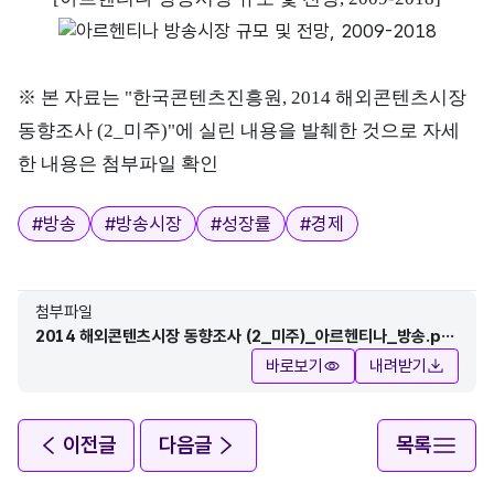
※ 본 자료는 "한국콘텐츠진흥원, 2014 해외콘텐츠시장
동향조사 (2_미주)"에 실린 내용을 발췌한 것으로 자세
한 내용은 첨부파일 확인
태그
#
방송
#
방송시장
#
성장률
#
경제
첨부파일
2014 해외콘텐츠시장 동향조사 (2_미주)_아르헨티나_방송.pd
f
바로보기
내려받기
이전글
다음글
목록