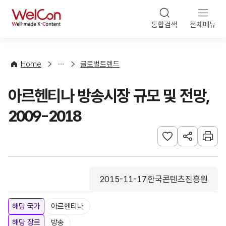
본문 바로가기
WelCon
통합검색
전체메뉴
해
외
동
향
Home
글로벌트렌드
·
통
아르헨티나 방송시장 규모 및 전망,
계
2009-2018
관심사 등록하기
URL 공유하
인쇄
2015-11-17
한국콘텐츠진흥원
등록일
수집기관
해당 국가
아르헨티나
해당 장르
방송